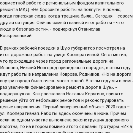
совместной работе с региональным фондом капитального
ремонта МКД. «Не бросайте работы на полпути. Я помню,
когда приезжал сюда, когда трещина была… Сегодня – совсем
другая ситуация. Сейчас самый главный итог работы - что
люди в безопасности», - подчеркнул Станислав
Воскресенский.
В рамках рабочей поездки в Шую губернатор посмотрел на
итог дорожных работ на улице Кооперативной. Он отметил,
что проходящие через город региональные дороги на
Иваново, Нижний Новгород приведены в порядок, в этом году
идут работы в направлении Коврова, Родников. «Но на дороги
внутри города было очень много жалоб. В этом году мы в семь
раз увеличили финансирование ремонта дорог в Шуе», -
подчеркнул он. Как рассказала Наталья Корягина, принято
решение уйти от небольших ремонтов и реконструировать
целые направления. Первый завершенный объект 2020 года –
ул. Кооперативная. Работы здесь окончены в июне. Причем
если на одном участке выполнена реконструкция дорожного
полотна, то на втором помимо этого сделаны тротуары. «Их в
этой части улицы никогда не было, и жители раньше