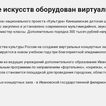
 искусств оборудован виртуа
ра» национального проекта «Культура» Кинешемская детская ш
о закуплено и установлено современное мультимедийное, звук
мастер-классы. Дополнительно порядка 300 тысяч рублей на
ства культуры России на создание виртуальных концертных за
ируется в новом учебном году при благоприятной эпидемиолог
 из ведущих учреждений дополнительного образования Ивановс
ым программам по направлениям «фортепьяно», «скрипка», «
кола становится площадкой для проведения городских, област
ых концертных зала - в Ивановской государственной филармо