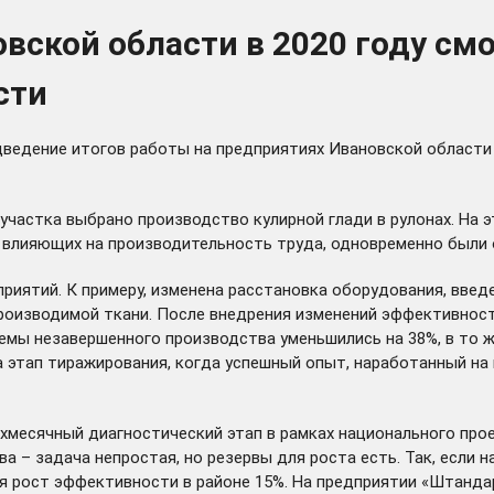
вской области в 2020 году см
сти
ведение итогов работы на предприятиях Ивановской области
 участка выбрано производство кулирной глади в рулонах. На
 влияющих на производительность труда, одновременно были
иятий. К примеру, изменена расстановка оборудования, введ
производимой ткани. После внедрения изменений эффективнос
ъемы незавершенного производства уменьшились на 38%, в то 
а этап тиражирования, когда успешный опыт, наработанный на
хмесячный диагностический этап в рамках национального про
а – задача непростая, но резервы для роста есть. Так, если 
ся рост эффективности в районе 15%. На предприятии «Штанда