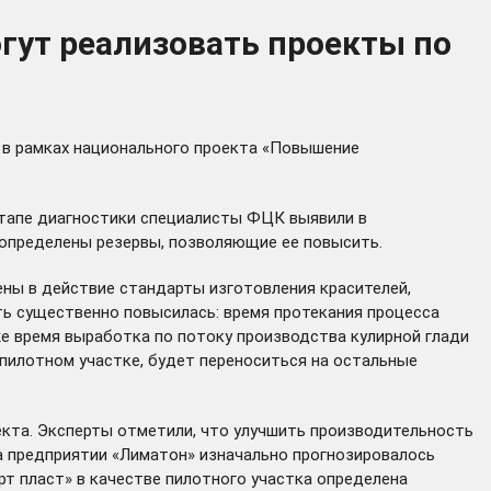
огут реализовать проекты по
 в рамках национального проекта «Повышение
 этапе диагностики специалисты ФЦК выявили в
 определены резервы, позволяющие ее повысить.
ены в действие стандарты изготовления красителей,
ть существенно повысилась: время протекания процесса
же время выработка по потоку производства кулирной глади
 пилотном участке, будет переноситься на остальные
екта. Эксперты отметили, что улучшить производительность
на предприятии «Лиматон» изначально прогнозировалось
рт пласт» в качестве пилотного участка определена