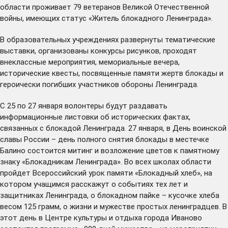
области проживает 79 ветеранов Великой Отечественной
войны, имеющих статус «Житель блокадного Ленинграда».
В образовательных учреждениях развернуты тематические
выставки, организованы конкурсы рисунков, проходят
внеклассные мероприятия, мемориальные вечера,
исторические квесты, посвященные памяти жертв блокады и
героически погибших участников обороны Ленинграда.
С 25 по 27 января волонтеры будут раздавать
информационные листовки об исторических фактах,
связанных с блокадой Ленинграда. 27 января, в День воинской
славы России – день полного снятия блокады в местечке
Балино состоится митинг и возложение цветов к памятному
знаку «Блокадникам Ленинграда». Во всех школах области
пройдет Всероссийский урок памяти «Блокадный хлеб», на
котором учащимся расскажут о событиях тех лет и
защитниках Ленинграда, о блокадном пайке – кусочке хлеба
весом 125 грамм, о жизни и мужестве простых ленинградцев. В
этот день в Центре культуры и отдыха города Иваново