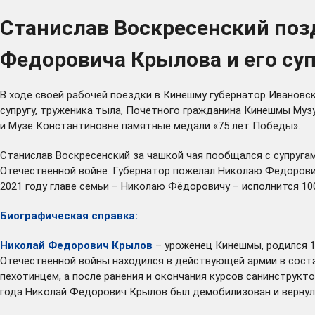
Станислав Воскресенский поз
Федоровича Крылова и его су
В ходе своей рабочей поездки в Кинешму губернатор Ивановс
супругу, труженика тыла, Почетного гражданина Кинешмы Муз
и Музе Константиновне памятные медали «75 лет Победы».
Станислав Воскресенский за чашкой чая пообщался с супругам
Отечественной войне. Губернатор пожелал Николаю Федорович
2021 году главе семьи – Николаю Фёдоровичу – исполнится 100
Биографическая справка:
Николай Федорович Крылов
– уроженец Кинешмы, родился 18
Отечественной войны находился в действующей армии в соста
пехотинцем, а после ранения и окончания курсов санинструкт
года Николай Федорович Крылов был демобилизован и вернул