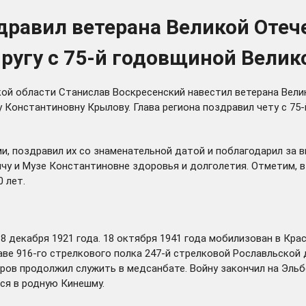
дравил ветерана Великой Оте
пругу с 75-й годовщиной Вели
кой области Станислав Воскресенский навестил ветерана Вел
у Константиновну Крылову. Глава региона поздравил чету с 7
и, поздравил их со знаменательной датой и поблагодарил за 
у и Музе Константиновне здоровья и долголетия. Отметим, в 
 лет.
 декабря 1921 года. 18 октября 1941 года мобилизован в Кра
ве 916-го стрелкового полка 247-й стрелковой Рославльской
оров продолжил служить в медсанбате. Войну закончил на Эль
ся в родную Кинешму.