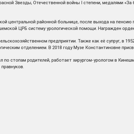
асной Звезды, Отечественной войны I степени, медалями «За 
кой центральной районной больнице, после выхода на пенсию 
емской ЦРБ систему урологической помощи. Награжден ордено
ельскохозяйственном предприятии. Также как её супруг, в 195
огическим отделением. В 2018 году Музе Константиновне прис
л по стопам родителей, работает хирургом-урологом в Кинешм
 правнуков.