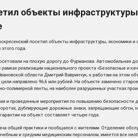
етил объекты инфраструктуры
е
оскресенский посетил объекты инфраструктуры, экономики и с
 этого года.
посетовали на плохую дорогу до Фурманова. Автомобильная д
 рамках реализации национального проекта «Безопасные и кач
вановской области Дмитрий Вавринчук, к работам на этом объ
и цели направлено 96,6 млн рублей. На объекте заменено ста
о-полимерной ленты, на наиболее разрушенных участках про
ия и проведенные мероприятия по повышению безопасности до
оротах, дублирующие дорожные знаки, запрещающие обгон, на
гарантии на объект составляет четыре года.
ача общей практики и пообщался с жителями. Отделение обслу
рачебным и средним медицинским персоналом, имеется все не