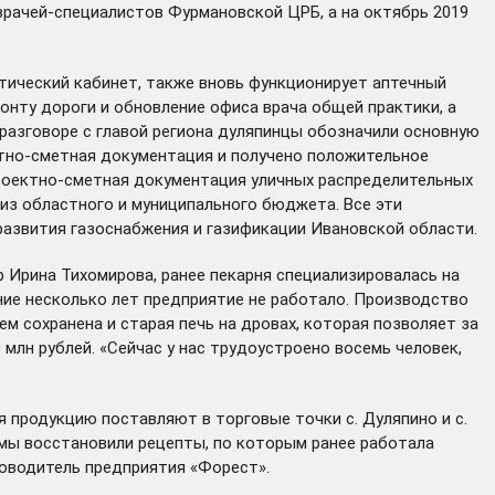
врачей-специалистов Фурмановской ЦРБ, а на октябрь 2019
тический кабинет, также вновь функционирует аптечный
онту дороги и обновление офиса врача общей практики, а
 разговоре с главой региона дуляпинцы обозначили основную
ктно-сметная документация и получено положительное
проектно-сметная документация уличных распределительных
 из областного и муниципального бюджета. Все эти
азвития газоснабжения и газификации Ивановской области.
р Ирина Тихомирова, ранее пекарня специализировалась на
ие несколько лет предприятие не работало. Производство
ем сохранена и старая печь на дровах, которая позволяет за
млн рублей. «Сейчас у нас трудоустроено восемь человек,
 продукцию поставляют в торговые точки с. Дуляпино и с.
 мы восстановили рецепты, по которым ранее работала
ководитель предприятия «Форест».