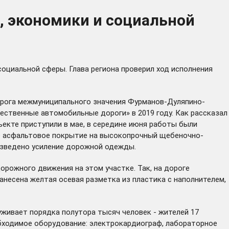
, экономики и социальной
оциальной сферы. Глава региона проверил ход исполнения
орога межмуниципального значения Фурманов-Дуляпино-
ественные автомобильные дороги» в 2019 году. Как рассказал
екте приступили в мае, в середине июня работы были
рое асфальтовое покрытие на высокопрочный щебеночно-
изведено усиление дорожной одежды.
рожного движения на этом участке. Так, на дороге
несена желтая осевая разметка из пластика с наполнителем,
живает порядка полутора тысяч человек - жителей 17
обходимое оборудование: электрокардиограф, лабораторное