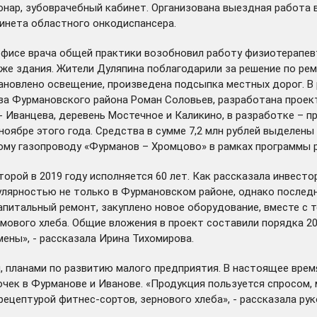
онар, зубоврачебный кабинет. Организована выездная работа 
инета областного онкодиспансера.
 офисе врача общей практики возобновил работу физиотерапев
же здания. Жители Дуляпина поблагодарили за решение по рем
тановлено освещение, произведена подсыпка местных дорог. В
ава Фурмановского района Роман Соловьев, разработана прое
- Иванцева, деревень Мостечное и Каликино, в разработке – 
ноябре этого года. Средства в сумме 7,2 млн рублей выделены
у газопроводу «Фурманов – Хромцово» в рамках программы р
орой в 2019 году исполняется 60 лет. Как рассказала инвесто
лярностью не только в Фурмановском районе, однако последн
апитальный ремонт, закуплено новое оборудование, вместе с т
ового хлеба. Общие вложения в проект составили порядка 20 
мены», - рассказала Ирина Тихомирова.
 планами по развитию малого предприятия. В настоящее время
чек в Фурманове и Иванове. «Продукция пользуется спросом,
рецептурой фитнес-сортов, зернового хлеба», - рассказала ру