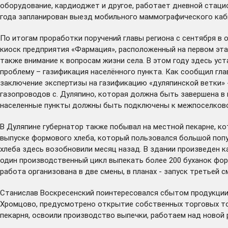
оборудование, кардиоджет и другое, работает дневной стаци
года запланирован выезд мобильного маммографического каб
По итогам проработки поручений главы региона с сентября в
киоск предприятия «Фармация», расположенный на первом эта
также внимание к вопросам жизни села. В этом году здесь ус
проблему – газификация населённого пункта. Как сообщил гл
заключение экспертизы на газификацию «дуляпинской ветки» 
газопроводов с. Дуляпино, которая должна быть завершена в 
населенные пункты должны быть подключены к межпоселковом
В Дуляпине губернатор также побывал на местной пекарне, кот
выпуске формового хлеба, который пользовался большой попу
хлеба здесь возобновили месяц назад. В здании произведен к
один производственный цикл выпекать более 200 буханок форм
работа организована в две смены, в планах - запуск третьей с
Станислав Воскресенский поинтересовался сбытом продукции,
Хромцово, предусмотрено открытие собственных торговых то
пекарня, освоили производство выпечки, работаем над новой 