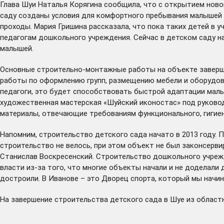
Глава Шуи Наталья Корягина сообщила, что с открытием ново
саду созданы условия для комфортного пребывания малышей 
проходы. Мария Гришина рассказала, что пока таких детей в 
педагогам дошкольного учреждения. Сейчас в детском саду на
малышей.
Основные строительно-монтажные работы на объекте
завер
работы по оформлению групп, размещению мебели и оборудова
педагоги, это будет способствовать быстрой адаптации малы
художественная мастерская «Шуйский иконостас» под руков
материалы, отвечающие требованиям функционального, гигие
Напомним, строительство детского сада начато в 2013 году. П
строительство не велось, при этом объект не был законсерв
Станислав Воскресенский. Строительство дошкольного учрежд
власти из-за того, что многие объекты начали и не доделали 
достроили
. В Иванове – это Дворец спорта, который мы начи
На завершение строительства детского сада в Шуе из област