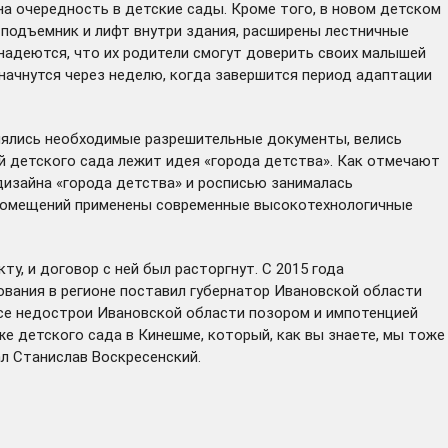
а очередность в детские сады. Кроме того, в новом детском
подъемник и лифт внутри здания, расширены лестничные
 надеются, что их родители смогут доверить своих малышей
начнутся через неделю, когда завершится период адаптации
лялись необходимые разрешительные документы, велись
й детского сада лежит идея «города детства». Как отмечают
дизайна «города детства» и росписью занималась
 помещений применены современные высокотехнологичные
у, и договор с ней был расторгнут. С 2015 года
ования в регионе
поставил
губернатор Ивановской области
все недострои Ивановской области позором и импотенцией
кже детского сада в Кинешме, который, как вы знаете, мы тоже
ал Станислав Воскресенский.