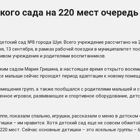
ского сада на 220 мест очере
етский сад №8 города Шуя. Всего учреждение рассчитано на 2
я, 13 сентября, в рамках рабочей поездки в муниципалитет п
тивом учреждения и родителями воспитанников.
им садом Мария Гришина, в настоящее время открыто восемь г
. Все малыши сейчас проходят период адаптации к новому поме
мещения групп, а также пообщался с родителями малышей и с
енное игровое, развивающее и спортивное оборудование, детс
ппе, показали спальню, игрушки, рассказали о меню в детском
тишки – им нравится. Хотя детский сад еще не совсем обжито
 220 мест. Сейчас основные детишки – это ясельные группы – 