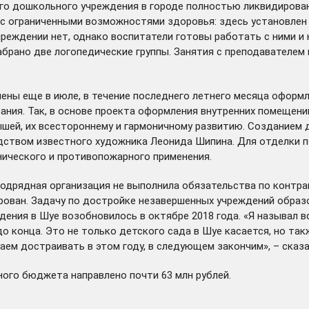
го дошкольного учреждения в городе полностью ликвидирован
с ограниченными возможностями здоровья: здесь установлен 
учреждении нет, однако воспитатели готовы работать с ними и
брано две логопедические группы. Занятия с преподавателем 
шены
еще в июле, в течение последнего летнего месяца оформ
ния. Так, в основе проекта оформления внутренних помещени
шей, их всестороннему и гармоничному развитию. Созданием 
одством известного художника Леонида Шипина. Для отделки
нического и противопожарного применения.
одрядная организация не выполнила обязательства по контракт
ирован. Задачу по достройке незавершенных учреждений образ
ения в Шуе возобновилось в октябре 2018 года. «Я называл 
до конца. Это не только детского сада в Шуе касается, но та
наем достраивать в этом году, в следующем закончим», – сказ
ного бюджета направлено почти 63 млн рублей.