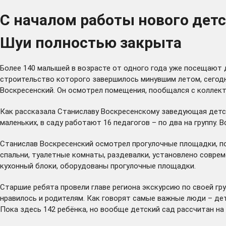
С началом работы нового дет
Шуи полностью закрыта
Более 140 малышей в возрасте от одного года уже посещают д
строительство которого завершилось минувшим летом, сегодн
Воскресенский. Он осмотрел помещения, пообщался с коллек
Как рассказала Станиславу Воскресенскому заведующая детск
маленьких, в саду работают 16 педагогов – по два на группу
Станислав Воскресенский осмотрел прогулочные площадки, по
спальни, туалетные комнаты, раздевалки, установлено соврем
кухонный блоки, оборудованы прогулочные площадки.
Старшие ребята провели главе региона экскурсию по своей гру
нравилось и родителям. Как говорят самые важные люди – де
Пока здесь 142 ребёнка, но вообще детский сад рассчитан на