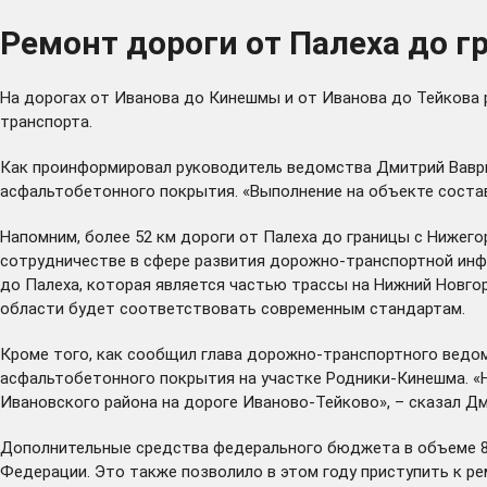
Ремонт дороги от Палеха до 
На дорогах от Иванова до Кинешмы и от Иванова до Тейкова 
транспорта.
Как проинформировал руководитель ведомства Дмитрий Ваври
асфальтобетонного покрытия. «Выполнение на объекте составл
Напомним, более 52 км дороги от Палеха до границы с Ниже
сотрудничестве в сфере развития дорожно-транспортной инф
до Палеха, которая является частью трассы на Нижний Новгор
области будет соответствовать современным стандартам.
Кроме того, как сообщил глава дорожно-транспортного ведом
асфальтобетонного покрытия на участке Родники-Кинешма. «Н
Ивановского района на дороге Иваново-Тейково», – сказал Дм
Дополнительные средства федерального бюджета в объеме 853
Федерации. Это также позволило в этом году приступить к р