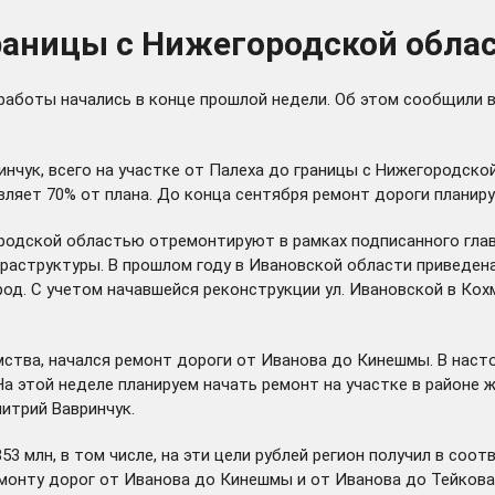
границы с Нижегородской обла
работы начались в конце прошлой недели. Об этом сообщили 
нчук, всего на участке от Палеха до границы с Нижегородск
яет 70% от плана. До конца сентября ремонт дороги планируе
городской областью отремонтируют в рамках подписанного гл
раструктуры. В прошлом году в Ивановской области приведен
од. С учетом начавшейся реконструкции ул. Ивановской в Кох
ства, начался ремонт дороги от Иванова до Кинешмы. В наст
а этой неделе планируем начать ремонт на участке в районе 
итрий Вавринчук.
 млн, в том числе, на эти цели рублей регион
получил
в соотв
емонту дорог от Иванова до Кинешмы и от Иванова до Тейкова