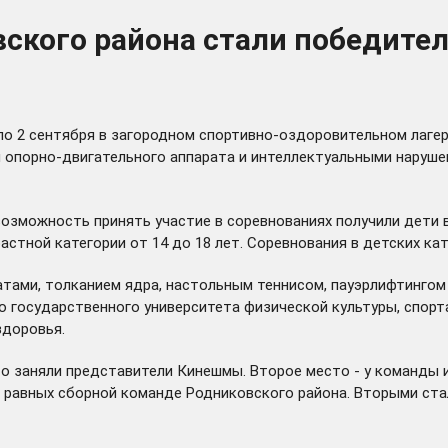
кого района стали победител
по 2 сентября в загородном спортивно-оздоровительном лагер
м опорно-двигательного аппарата и интеллектуальными нарушен
озможность принять участие в соревнованиях получили дети в 
стной категории от 14 до 18 лет. Соревнования в детских кат
атами, толканием ядра, настольным теннисом, пауэрлифтингом
о государственного университета физической культуры, спорт
здоровья.
о заняли представители Кинешмы. Второе место - у команды и
 равных сборной команде Родниковского района. Вторыми ста