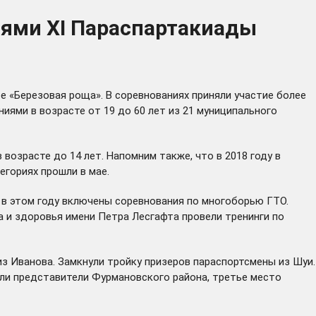
ями XI Параспартакиады
е «Березовая роща». В соревнованиях приняли участие более
иями в возрасте от 19 до 60 лет из 21 муниципального
возрасте до 14 лет. Напомним также, что в 2018 году в
егориях прошли в мае.
 в этом году включены соревнования по многоборью ГТО.
а и здоровья имени Петра Лесгафта провели тренинги по
з Иванова. Замкнули тройку призеров параспортсмены из Шуи.
ли представители Фурмановского района, третье место