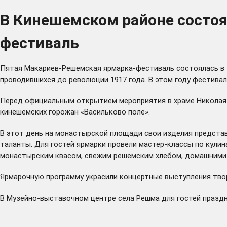
В Кинешемском районе состо
фестиваль
Пятая Макариев-Решемская ярмарка-фестиваль состоялась в 
проводившихся до революции 1917 года. В этом году фестивал
Перед официальным открытием мероприятия в храме Николая 
кинешемских горожан «Васильково поле».
В этот день на монастырской площади свои изделия предста
таланты. Для гостей ярмарки провели мастер-классы по кули
монастырским квасом, свежим решемским хлебом, домашними 
Ярмарочную программу украсили концертные выступления твор
В Музейно-выставочном центре села Решма для гостей праздн