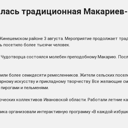
ялась традиционная Макариев
Кинешемском районе 3 августа. Мероприятие продолжает трад
ь посетило более тысячи человек.
Чудотворца состоялся молебен преподобному Макарию. После
вили более семидесяти ремесленников. Жители сельских посе
нарному искусству и прикладному творчеству. Все желающие с
пирогами и пельменями.
ческих коллективов Ивановской области. Работали летние ка
ика организовали интерактивную программу «В каждой избушке