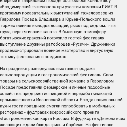
Впервые в Гавриловом Посаде состоялось конное шоу
«Владимирский тяжеловоз» при участии компании РИАТ. В
программу показательных выступлений тяжеловозов из
Гаврилова Посада, Владимира и Юрьев-Польского вошли
торжественная выводка лошадей, рысь под седлом, тяга
груза, перетягивание каната. В былинную атмосферу
богатырских сражений погрузило гостей фестиваля
выступление дружины ратоборцев «Русичи». Дружинники
продемонстрировали военное мастерство и виртуозную
технику фехтования в поединках.
На празднике развернулись выставка-продажа
сельхозпродукции и гастрономический фестиваль. Свои
товары на сельскохозяйственной ярмарке в Гавриловом
Посаде представили фермерские и личные подсобные
хозяйства, предприятия пищевой и перерабатывающей
промышленности Ивановской области. Блюда национальной
кухни гости праздника смогли попробовать в мобильных
ресторанах - фудтраках всероссийского проекта
«Гастрономическая карта России». В фуд-корте «Дымов» всех
желающих ждали блюда гриль и барбекю. На фестивале