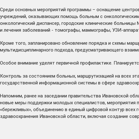
Среди основных мероприятий программы – оснащение центров,
учреждений, оказывающих помощь больным с онкологическими
онкологический диспансер, городские клинические больницы 
и лечения заболеваний - томографы, маммографы, УЗИ-аппара
Кроме того, запланировано обновление порядка и схемы марш
мультидисциплинарного подхода, предусматривающего взаимод
Особое внимание уделят первичной профилактике. Планируетс
Контроль за состоянием больных, маршрутизацией на всех э
государственной информационной системы в сфере здравоохр
Напомним, ранее на заседании правительства Ивановской об
новые меры поддержки молодых специалистов, мероприятия 
«бережливых», объединению в единый цифровой контур всех г
здравоохранения Ивановской области, включая создание сов