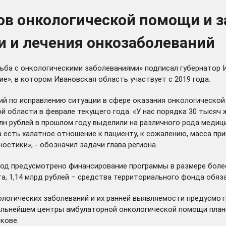
ров онкологической помощи и 
и и лечения онкозаболеваний
ьба с онкологическими заболеваниями» подписал губернатор 
е», в котором Ивановская область участвует с 2019 года.
ий по исправлению ситуации в сфере оказания онкологическо
области в феврале текущего года. «У нас порядка 30 тысяч ж
млн рублей в прошлом году выделили на различного рода медиц
а есть халатное отношение к пациенту, к сожалению, масса пр
остики», - обозначил задачи глава региона.
од предусмотрено финансирование программы в размере более 1
а, 1,14 млрд рублей – средства территориального фонда обяз
логических заболеваний и их ранней выявляемости предусмот
дальнейшем центры амбулаторной онкологической помощи план
кове.