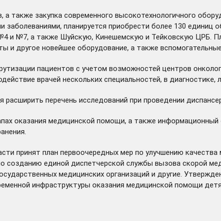
 а также закупка современного высокотехнологичного оборуд
 заболеваниями, планируется приобрести более 130 единиц о
№4 и №7, а также Шуйскую, Кинешемскую и Тейковскую ЦРБ. П
ты и другое новейшее оборудование, а также вспомогательные
рутизации пациентов с учетом возможностей центров онколог
ействие врачей нескольких специальностей, в диагностике, 
я расширить перечень исследований при проведении диспансе
тапах оказания медицинской помощи, а также информационны
анения.
ласти
принят
план первоочередных мер по улучшению качества 
по созданию единой диспетчерской службы вызова скорой ме
осударственных медицинских организаций и другие.
Утвержде
ременной инфраструктуры оказания медицинской помощи детям