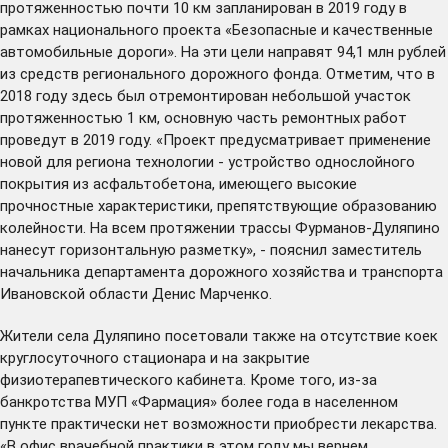
протяженностью почти 10 км запланирован в 2019 году в
рамках национального проекта «Безопасные и качественные
автомобильные дороги». На эти цели направят 94,1 млн рублей
из средств регионального дорожного фонда. Отметим, что в
2018 году здесь был отремонтирован небольшой участок
протяженностью 1 км, основную часть ремонтных работ
проведут в 2019 году. «Проект предусматривает применение
новой для региона технологии - устройство однослойного
покрытия из асфальтобетона, имеющего высокие
прочностные характеристики, препятствующие образованию
колейности. На всем протяжении трассы Фурманов-Дуляпино
нанесут горизонтальную разметку», - пояснил заместитель
начальника департамента дорожного хозяйства и транспорта
Ивановской области Денис Марченко.
Жители села Дуляпино посетовали также на отсутствие коек
круглосуточного стационара и на закрытие
физиотерапевтического кабинета. Кроме того, из-за
банкротства МУП «Фармация» более года в населенном
пункте практически нет возможности приобрести лекарства.
«В офис врачебной практики в этом году мы вернем