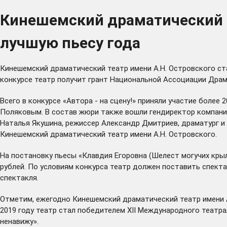
Кинешемский драматический т
лучшую пьесу года
Кинешемский драматический театр имени А.Н. Островского ста
конкурсе театр получит грант Национальной Ассоциации Драм
Всего в конкурсе «Автора - на сцену!» приняли участие боле
Поляковым. В состав жюри также вошли гендиректор компании
Наталья Якушина, режиссер Александр Дмитриев, драматург и 
Кинешемский драматический театр имени А.Н. Островского.
На постановку пьесы «Клавдия Егоровна (Шелест могучих кр
рублей. По условиям конкурса театр должен поставить спекта
спектакля.
Отметим, ежегодно Кинешемский драматический театр имени А.
2019 году театр стал победителем XII Международного театраль
ненавижу».