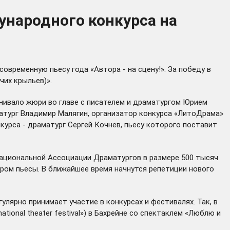
народного конкурса на
временную пьесу года «Автора - на сцену!». За победу в
чих крыльев)».
ценивало жюри во главе с писателем и драматургом Юрием
атург Владимир Малягин, организатор конкурса «ЛитоДрама»
курса - драматург Сергей Кочнев, пьесу которого поставит
Национальной Ассоциации Драматургов в размере 500 тысяч
ором пьесы. В ближайшее время начнутся репетиции нового
лярно принимает участие в конкурсах и фестивалях. Так, в
tional theater festival») в Бахрейне со спектаклем «Люблю и