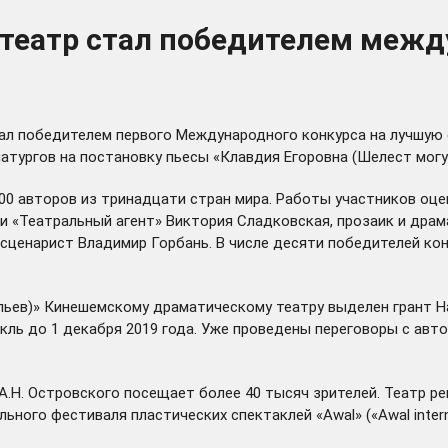
еатр стал победителем между
л победителем первого Международного конкурса на лучшую со
атургов на постановку пьесы «Клавдия Егоровна (Шелест могу
е 200 авторов из тринадцати стран мира. Работы участников о
 «Театральный агент» Виктория Сладковская, прозаик и драм
сценарист Владимир Горбань. В числе десяти победителей кон
ыльев)» Кинешемскому драматическому театру выделен грант 
кль до 1 декабря 2019 года. Уже проведены переговоры с авт
Н. Островского посещает более 40 тысяч зрителей. Театр регу
ного фестиваля пластических спектаклей «Awal» («Awal interna