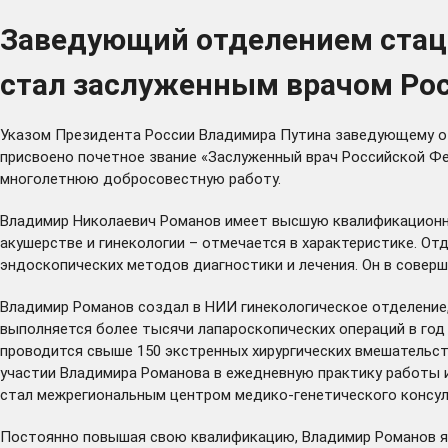
Заведующий отделением стаци
стал заслуженным врачом Ро
Указом Президента России Владимира Путина заведующему от
присвоено почетное звание «Заслуженный врач Российской Фе
многолетнюю добросовестную работу.
Владимир Николаевич Романов имеет высшую квалификационн
акушерстве и гинекологии – отмечается в характеристике. О
эндоскопических методов диагностики и лечения. Он в совер
Владимир Романов создал в НИИ гинекологическое отделение,
выполняется более тысячи лапароскопических операций в год 
проводится свыше 150 экстренных хирургических вмешательст
участии Владимира Романова в ежедневную практику работы 
стал межрегиональным центром медико-генетического консуль
Постоянно повышая свою квалификацию, Владимир Романов яв