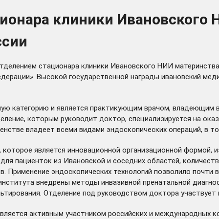
онара клиники Ивановского Н
ссии
делением стационара клиники Ивановского НИИ материнства 
дерации». Высокой государственной награды ивановский меди
ую категорию и является практикующим врачом, владеющим в
тделение, которым руководит доктор, специализируется на ок
шенстве владеет всеми видами эндоскопических операций, в т
 которое является инновационной организационной формой, и
для пациенток из Ивановской и соседних областей, количеств
в. Применение эндоскопических технологий позволило почти в
института внедрены методы инвазивной пренатальной диагнос
тирования. Отделение под руководством доктора участвует в
ляется активным участником российских и международных кон