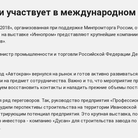
и участвует в международном
18», организованная при поддержке Минпромторга России, от
 на выставке «Иннопром» представляют крупнейшие компании 
в».
инистр промышленности и торговли Российской Федерации Де
вод «Автокран» вернулся на рынок и готов активно развивать
на предмет сотрудничества. Важно и то, что мероприятие про
руем восстановить контакты и наладить прежние объемы пост
 ряд переговоров. Так, руководство предприятия «Профессио
удили перспективы строительства на территории Ивановской 
стрирующим потенциал предприятия. Это крупная выставка, 
о инвестора - компанию «Дусан» для строительства завода по
.