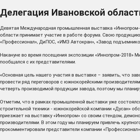
Делегация Ивановской област
Девятая Международная промышленная выставка «Иннопром-20
области принимает участие в работе форума. Свою продукцию
«Профессионал», ДиПОС, «ИМЗ Автокран», «Завод подъемнико
Накануне во время посещения экспозиции «Иннопром-2018» М
пообщался с их представителями.
«Основная цель нашего участия в выставке – заявить, что за
провести ряд переговоров с южнокорейскими производителями 
четверть производимой продукции завода, поэтому мы плани
Отметим, что в рамках промышленной выставки уже состоялся
строительной техники - южнокорейской компании «Дусан» обс
приезжает на выставку «Иннопром» со своим стендом, демон
производителями. В этом году мы планируем привлечь крупног
прокомментировали представители компании «Профессионал»