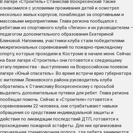
В лагере «Строитель» Станислав Воскресенский также
ознакомился с условиями проживания детей и осмотрел
несколько жилых корпусов, понаблюдал за спортивными и
массовыми мероприятиями. Глава региона пообщался с
ребятами из спортивного клуба «Легион» и их руководителем –
педагогом дополнительного образования Екатериной
Блиновой. Напомним, участники клуба стали победителями
межрегиональных соревнований по пожарно-прикладному
спорту, которые проходили в Костроме в начале июня. Сейчас
на базе лагеря «Строитель» они готовятся к следующему
этапу первенства - выступлению на Всероссийском полевом
лагере «Юный спасатель». Во время встречи врио губернатора
с жителями Лежневского района руководитель клуба
обратилась
к Станиславу Воскресенскому с просьбой
выделить дополнительные путевки для ребят. Глава региона
пообещал помочь. Сейчас в «Строителе» готовятся к
соревнованиям 22 человека, они отрабатывают навыки
обращения со средствами индивидуальной защиты и
действия по ликвидации последствий ДТП, готовятся к
прохождению пожарной эстафеты. Для них организована
специальная тренировочная полоса, где ребята занимаются