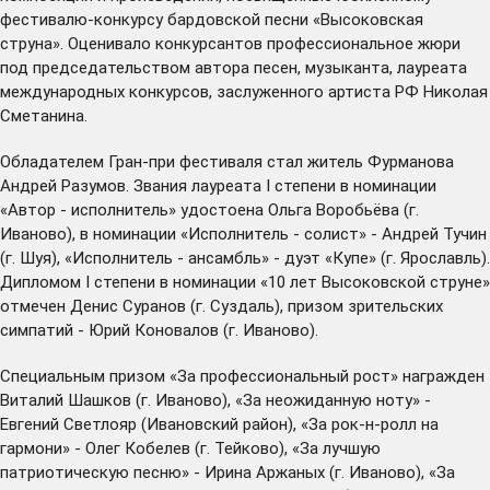
фестивалю-конкурсу бардовской песни «Высоковская
струна». Оценивало конкурсантов профессиональное жюри
под председательством автора песен, музыканта, лауреата
международных конкурсов, заслуженного артиста РФ Николая
Сметанина.
Обладателем Гран-при фестиваля стал житель Фурманова
Андрей Разумов. Звания лауреата I степени в номинации
«Автор - исполнитель» удостоена Ольга Воробьёва (г.
Иваново), в номинации «Исполнитель - солист» - Андрей Тучин
(г. Шуя), «Исполнитель - ансамбль» - дуэт «Купе» (г. Ярославль).
Дипломом I степени в номинации «10 лет Высоковской струне»
отмечен Денис Суранов (г. Суздаль), призом зрительских
симпатий - Юрий Коновалов (г. Иваново).
Специальным призом «За профессиональный рост» награжден
Виталий Шашков (г. Иваново), «За неожиданную ноту» -
Евгений Светлояр (Ивановский район), «За рок-н-ролл на
гармони» - Олег Кобелев (г. Тейково), «За лучшую
патриотическую песню» - Ирина Аржаных (г. Иваново), «За