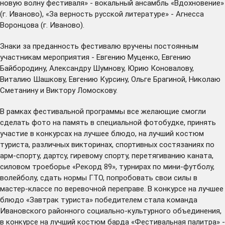
новую волну фестиваля» - вокальный ансамбль «Вдохновение»
(г. Иваново), «За верность русской литературе» - Агнесса
Воронцова (г. Иваново).
Знаки за преданность фестивалю вручены постоянным
участникам мероприятия - Евгению Муценко, Евгению
Байбородину, Александру Шумнову, Юрию Коновалову,
Виталию Шашкову, Евгению Курсину, Ольге Брагиной, Николаю
Сметанину и Виктору Ломоскову.
В рамках фестивальной программы все желающие смогли
сделать фото на память в специальной фотобудке, принять
участие в конкурсах на лучшее блюдо, на лучший костюм
туриста, различных викторинах, спортивных состязаниях по
арм-спорту, дартсу, гиревому спорту, перетягиванию каната,
силовом троеборье «Рекорд 89», турнирах по мини-футболу,
волейболу, сдать нормы ГТО, попробовать свои силы в
мастер-классе по веревочной переправе. В конкурсе на лучшее
блюдо «Завтрак туриста» победителем стала команда
Ивановского районного социально-культурного объединения,
в конкурсе на лучший костюм барда «Фестивальная палитра» -