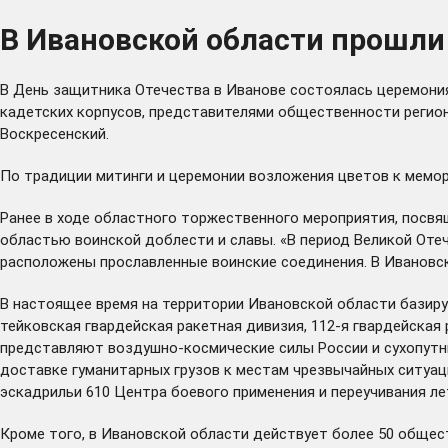
В Ивановской области прошли
В День защитника Отечества в Иванове состоялась церемония
кадетских корпусов, представителями общественности регио
Воскресенский.
По традиции митинги и церемонии возложения цветов к мемо
Ранее в ходе областного торжественного мероприятия, посв
областью воинской доблести и славы. «В период Великой Оте
расположены прославленные воинские соединения. В Ивановс
В настоящее время на территории Ивановской области базируе
тейковская гвардейская ракетная дивизия, 112-я гвардейская
представляют воздушно-космические силы России и сухопутн
доставке гуманитарных грузов к местам чрезвычайных ситуац
эскадрильи 610 Центра боевого применения и переучивания л
Кроме того, в Ивановской области действует более 50 общес