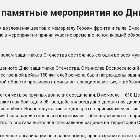
 памятные мероприятия ко Дн
 возложения цветов к мемориалу Героям фронта и тыла. Вмес
на в мероприятии принял участие временно исполняющий обяз
риалам защитников Отечества состоялись сегодня во всех му
ященного Дню защитника Отечества, Станислав Воскресенски
чественной войны 158 жителей региона были награждены звани
кой области проживают воины-интернационалисты», – добавил
тся четыре крупных воинских соединения. В их числе – 610 Це
 ракетная бригада и 98 гвардейская воздушно-десантная дивиз
ые войска. Военнослужащие неоднократно принимали участие
ий, были задействованы в крупномасштабных учениях на терр
етного состава
выполнял
специальное задание на территории С
твенных организаций ветеранов войны, правоохранительных ор