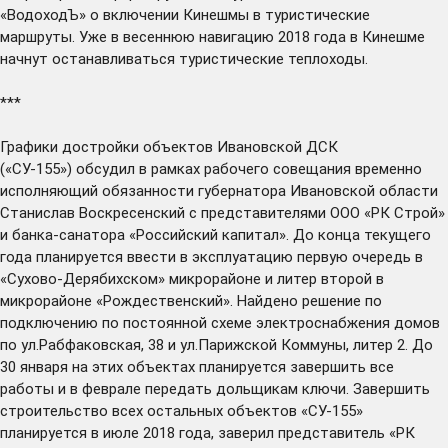
«ВодоходЪ» о включении Кинешмы в туристические
маршруты. Уже в весеннюю навигацию 2018 года в Кинешме
начнут останавливаться туристические теплоходы.
***
Графики достройки объектов Ивановской ДСК
(«СУ-155»)
обсудил
в рамках рабочего совещания временно
исполняющий обязанности губернатора Ивановской области
Станислав Воскресенский с представителями ООО «РК Строй»
и банка-санатора «Российский капитал». До конца текущего
года планируется ввести в эксплуатацию первую очередь в
«Сухово-Дерябихском» микрорайоне и литер второй в
микрорайоне «Рождественский». Найдено решение по
подключению по постоянной схеме электроснабжения домов
по ул.Рабфаковская, 38 и ул.Парижской Коммуны, литер 2. До
30 января на этих объектах планируется завершить все
работы и в феврале передать дольщикам ключи. Завершить
строительство всех остальных объектов «СУ-155»
планируется в июле 2018 года, заверил представитель «РК