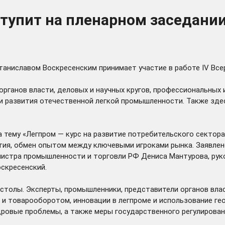
тупит на пленарном заседани
Станиславом Воскресенским принимает участие в работе IV Вс
органов власти, деловых и научных кругов, профессиональны
и развития отечественной легкой промышленности. Также зде
тему «Легпром — курс на развитие потребительского сектора»
ития, обмен опытом между ключевыми игроками рынка. Заявлен
нистра промышленности и торговли РФ Дениса Мантурова, ру
скресенский.
столы. Эксперты, промышленники, представители органов вл
 товарооборотом, инновации в легпроме и использование гео
ровые проблемы, а также меры государственного регулирован