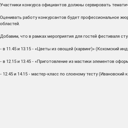
Участники конкурса официантов должны сервировать тематиче
Оценивать работу конкурсантов будет профессиональное жюр
областей.
Добавим, что в рамках мероприятия для гостей фестиваля ст
- в 11.45 и 13.15 - «Цветы из овощей (карвинг)» (Кохомский и
- в 12.15 и 13.45 - «Приготовление из мастики элементов офо
- 12.45 и 14.15 - мастер-класс по слоеному тесту (Ивановски