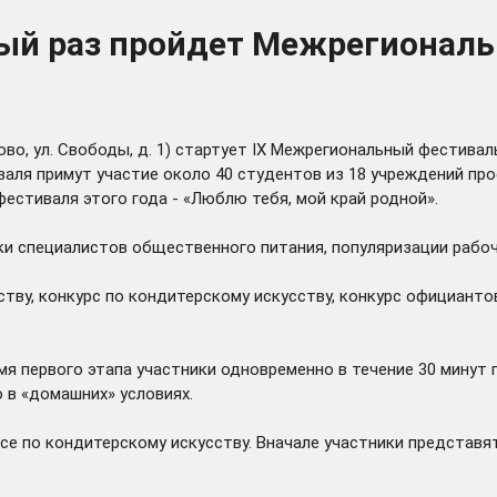
тый раз пройдет Межрегионал
ново, ул. Свободы, д. 1) стартует IX Межрегиональный фестив
валя примут участие около 40 студентов из 18 учреждений пр
естиваля этого года - «Люблю тебя, мой край родной».
ки специалистов общественного питания, популяризации рабо
тву, конкурс по кондитерскому искусству, конкурс официанто
емя первого этапа участники одновременно в течение 30 минут
 в «домашних» условиях.
е по кондитерскому искусству. Вначале участники представят