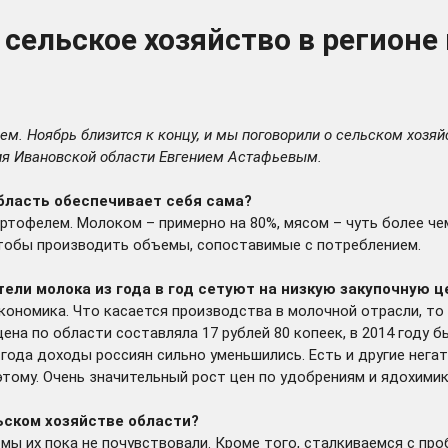
 сельское хозяйство в регион
м. Ноябрь близится к концу, и мы поговорили о сельском хозяйс
ия Ивановской области Евгением Астафьевым.
бласть обеспечивает себя сама?
ртофелем. Молоком – примерно на 80%, мясом – чуть более че
чтобы производить объемы, сопоставимые с потреблением.
ели молока из года в год сетуют на низкую закупочную ц
 экономика. Что касается производства в молочной отрасли, т
ена по области составляла 17 рублей 80 копеек, в 2014 году б
 года доходы россиян сильно уменьшились. Есть и другие нег
 этому. Очень значительный рост цен по удобрениям и ядохими
ьском хозяйстве области?
мы их пока не почувствовали. Кроме того, сталкиваемся с пр