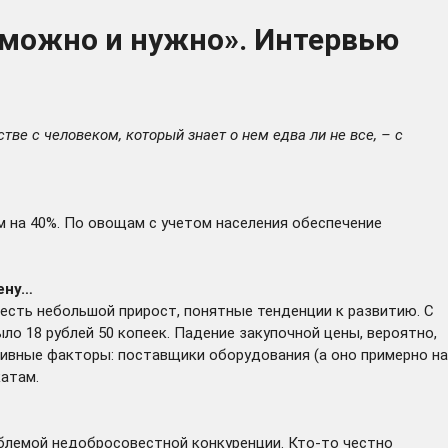
е можно и нужно». Интервью
тве с человеком, который знает о нем едва ли не все, – с
м на 40%. По овощам с учетом населения обеспечение
ену…
о есть небольшой прирост, понятные тенденции к развитию. С
ыло 18 рублей 50 копеек. Падение закупочной цены, вероятно,
ативные факторы: поставщики оборудования (а оно примерно на
катам.
облемой недобросовестной конкуренции. Кто-то честно