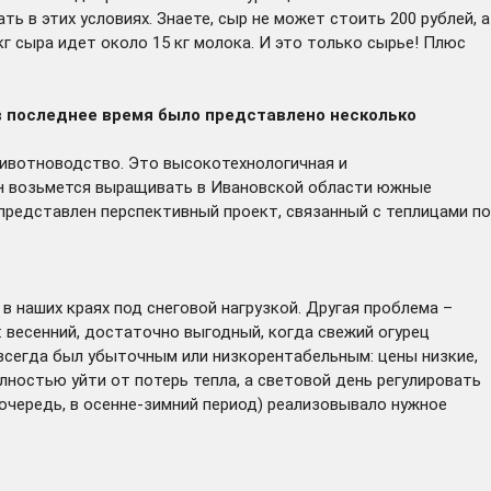
ь в этих условиях. Знаете, сыр не может стоить 200 рублей, а
кг сыра идет около 15 кг молока. И это только сырье! Плюс
 в последнее время было представлено несколько
 животноводство. Это высокотехнологичная и
 он возьмется выращивать в Ивановской области южные
представлен перспективный проект, связанный с теплицами по
в наших краях под снеговой нагрузкой. Другая проблема –
: весенний, достаточно выгодный, когда свежий огурец
 всегда был убыточным или низкорентабельным: цены низкие,
лностью уйти от потерь тепла, а световой день регулировать
чередь, в осенне-зимний период) реализовывало нужное