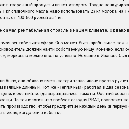
онит творожный продукт и пишет «творог». Трудно конкурироват
1 кг сливочного масла, надо использовать 23 кг молока, на 1 
ить от 400-500 рублей за 1 кг.
 не самая рентабельная отрасль в нашем климате. Однако
е самая рентабельная сфера. Оно может быть прибыльнее, чем
роизводитель должен найти собственную нишу. Конечно, если
лем, морковью можно вполне успешно. Недавно в Иванове был 
и была, она обязана иметь потери тепла, иначе просто рухнет 
ом излишне длинный. Тот же «Тепличный» работал в два сезона
й цене; и осенний, когда выращивались томаты. Осенний сезон
вощи. Та технология, что пробует сегодня РИАТ, позволяет по
ь производство, чтобы предприятие каждый день (в первую о
 в июне, когда они в избытке.