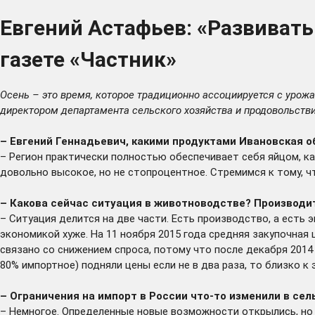
Евгений Астафьев: «Развивать
газете «Частник»
Осень – это время, которое традиционно ассоциируется с урожае
директором департамента сельского хозяйства и продовольств
– Евгений Геннадьевич, какими продуктами Ивановская о
– Регион практически полностью обеспечивает себя яйцом, ка
довольно высокое, но не стопроцентное. Стремимся к тому, 
– Какова сейчас ситуация в животноводстве? Производит
– Ситуация делится на две части. Есть производство, а есть
экономикой хуже. На 11 ноября 2015 года средняя закупочная ц
связано со снижением спроса, потому что после декабря 2014
80% импортное) подняли цены если не в два раза, то близко к
– Ограничения на импорт в России что-то изменили в сел
– Немногое. Определенные новые возможности открылись, но 