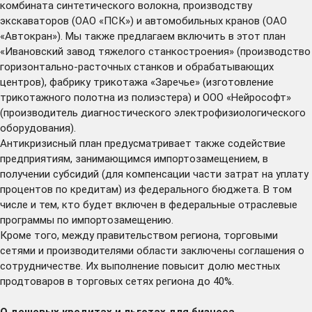
комбината синтетического волокна, производству
экскаваторов (ОАО «ПСК») и автомобильных кранов (ОАО
«Автокран»). Мы также предлагаем включить в этот план
«Ивановский завод тяжелого станкостроения» (производство
горизонтально-расточных станков и обрабатывающих
центров), фабрику трикотажа «Заречье» (изготовление
трикотажного полотна из полиэстера) и ООО «Нейрософт»
(производитель диагностического электрофизиологического
оборудования).
Антикризисный план предусматривает также содействие
предприятиям, занимающимся импортозамещением, в
получении субсидий (для компенсации части затрат на уплату
процентов по кредитам) из федерального бюджета. В том
числе и тем, кто будет включен в федеральные отраслевые
программы по импортозамещению.
Кроме того, между правительством региона, торговыми
сетями и производителями области заключены соглашения о
сотрудничестве. Их выполнение повысит долю местных
продтоваров в торговых сетях региона до 40%.
О дешевых кредитах и льготах для бизнеса