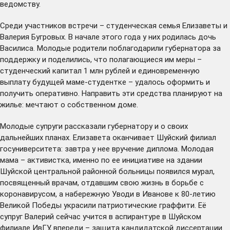
ведомству.
Среди участников встречи – студенческая семья Елизаветы и
Валерия Бугровых. В начале этого года у них родилась дочь
Василиса. Молодые родители поблагодарили губернатора за
поддержку и поделились, что полагающиеся им меры –
студенческий капитал 1 млн рублей и единовременную
выплату будущей маме-студентке – удалось оформить и
получить оперативно. Направить эти средства планируют на
жилье: мечтают о собственном доме.
Молодые супруги рассказали губернатору и о своих
дальнейших планах. Елизавета оканчивает Шуйский филиал
госуниверситета: завтра у нее вручение диплома. Молодая
мама – активистка, именно по ее инициативе на здании
Шуйской центральной районной больницы появился мурал,
посвященный врачам, отдавшим свою жизнь в борьбе с
коронавирусом, а набережную Уводи в Иванове к 80-летию
Великой Победы украсили патриотические граффити. Её
супруг Валерий сейчас учится в аспирантуре в Шуйском
филиале ИвГУ, впереди – защита кандидатской диссертации.