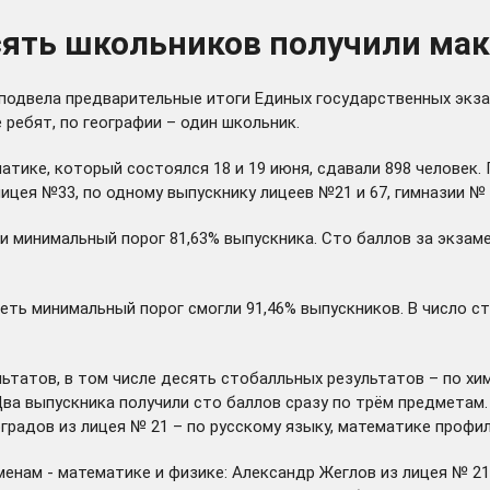
сять школьников получили ма
 подвела предварительные итоги Единых государственных экза
 ребят, по географии – один школьник.
тике, который состоялся 18 и 19 июня, сдавали 898 человек.
цея №33, по одному выпускнику лицеев №21 и 67, гимназии № 
ли минимальный порог 81,63% выпускника. Сто баллов за экза
еть минимальный порог смогли 91,46% выпускников. В число с
ьтатов, в том числе десять стобалльных результатов – по хим
ва выпускника получили сто баллов сразу по трём предметам.
градов из лицея № 21 – по русскому языку, математике профи
менам - математике и физике: Александр Жеглов из лицея № 2