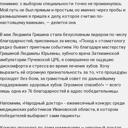
понимаю: с выбором специальности точно не промахнулась.
Мой путь не был прямым и простым, но именно через пробы и
размышления я пришла к делу, которое считаю по-
настоящему важным», — делится она.
В мае Людмила Гришина стала безусловным лидером по числу
благодарностей, присланных за месяц. «Поход к стоматологу
редко бывает приятным событием. Но благодаря мастерству
Гришиной Людмилы Юрьевны, зубного врача Затеихинской
амбулатории Пучежской ЦРБ, я совершенно не ощущаю
дискомфорта и стресса во время лечения зубов. Хочу
выразить ей огромную признательность за то, что процедуры
проходят без боли, за грамотный совет по дальнейшему
поддержанию здоровья зубов. Огромное спасибо!» — всего
лишь одна из 76 благодарностей в адрес победительницы.
Напомним, «Народный доктор» - ежемесячный конкурс среди
медицинских работников Ивановской области, в котором
победителей выбирают сами пациенты.
Конкурс проходит по трем номинациям — народный доктор