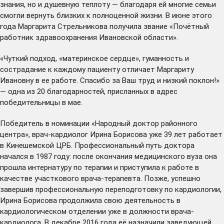
знания, но и душевную теплоту — благодаря ей многие семьи
смогли вернуть близких к полноценной жизни. В июне этого
года Маргарита Стрельникова получила звание «Почётный
работник здравоохранения Ивановской области».
«Чуткий подход, «материнское сердце», гуманность и
сострадание к каждому пациенту отличает Маргариту
Ивановну в ее работе. Спасибо за Ваш труд и низкий поклон!»
— одна из 20 благодарностей, присланных в адрес
победительницы в мае.
Победитель в номинации «Народный доктор районного
центра», врач-кардиолог Ирина Борисова уже 39 лет работает
в Кинешемской ЦРБ. Профессиональный путь доктора
начался в 1987 году: после окончания медицинского вуза она
прошла интернатуру по терапии и приступила к работе в
качестве участкового врача-терапевта. Позже, успешно
завершив профессиональную переподготовку по кардиологии,
Ирина Борисова продолжила свою деятельность в
кардиологическом отделении уже в должности врача-
кардиолога. В декабре 2016 года её назначили заведующей