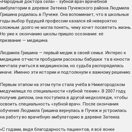
«Народный доктора села» - зубной врач врачебной
амбулатории в деревне Затеиха Пучежского района Людмила
Гришина родилась в Пучеже. Она вспоминает, что в школьные
годы выбор будущей профессии казался ей невероятно
сложным: долго не могла понять, чему хочет посвятить жизнь.
Но уже к окончанию школы пришло осознание: её
призвание — медицина.
Людмила Гришина — первый медик в своей семье. Интерес к
медицине отчасти пробудили рассказы бабушки: та в юности
мечтала учиться в медицинском, но судьба распорядилась
иначе. Именно эти истории и подтолкнули к важному решению.
Первым этапом на этом пути стала учёба в Нижегородском
медучилище по специальности «зубной техник». В 2007 году,
получив диплом, она поступила в другой медколледж, чтобы
освоить специальность «зубной врач». После окончания
обучения Людмила Гришина вернулась в Пучеж и устроилась
на работу во врачебную амбулаторию в деревне Затеиха.
«С годами, видя благодарность пациентов, я всё яснее