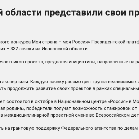
 области представили свои пр
ского конкурса
Моя страна – моя Россия
» Президентской плат
них – 332 заявки из Ивановской области.
частников проекта, предлагая инициативы, направленные на р
 экспертизы. Каждую заявку рассмотрит группа независимых э
ть продолжить развитие своих проектов в рамках специальны
лет состоится в октябре в Национальном центре «Россия» в М
лая родина», победители получат возможность стажировок от
ие в междисциплинарной проектной смене во Всероссийском де
ь на грантовую поддержку Федерального агентства по делам