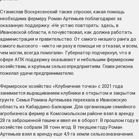
Станислав Воскресенский также спросил, какая помощь
необходима фермеру. Роман Артемьев поблагодарил за
оказанную поддержку: «Не устаю повторять: здесь, в
Ивановской области, я почувствовал, как должна работать
администрация и правительство. От самого низшего ранга до
самого высокого - никто ни разу в помощи не отказал, и всем,
чем могли, всегда помогали». Губернатор подчеркнул, что в
сфере АПК поддержку оказывают и небольшим фермерским
хозяйствам, и крупным сельхозпредприятиям. Глава региона
пожелал удачи предпринимателю.
Фермерское хозяйство «Клубничная точка» с 2021 года
занимается выращиванием клубники в открытом и закрытом
грунте. Семья Романа Артемьева переехала в Ивановскую
область из Кабардино-Балкарии. Для организации семейного
агробизнеса фермер в Комсомольском районе взял в аренду
28 га заброшенной пашни и ввел ее в оборот. В прошлом году в
хозяйстве собрали 38 тонн ягод. В текущем году Роман
Артемьев взял в аренду еще 4,9 га земли сельхозназначения.