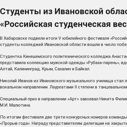
Студенты из Ивановской облас
«Российская студенческая вес
В Хабаровске подвели итоги V юбилейного фестиваля «Россий
студенты колледжей Ивановской области вошли в число побед
Студентка Кинешемского политехнического колледжа Анастаси
представила коллекцию мужской одежды «Рубаха-парень», вдо
Алтай, Калининград, Крым, Сахалин и Байкал.
Николай Иванов из Ивановского музыкального училища стал л
вокальном направлении. Лауреатами II степени в танцевальн
Специальный приз в направлении «Арт» завоевал Никита Фили
М.И. Малютина.
По итогам фестиваля две трети конкурсных номеров команды
«Прорыв года». Награду представителям делегации на закрыт