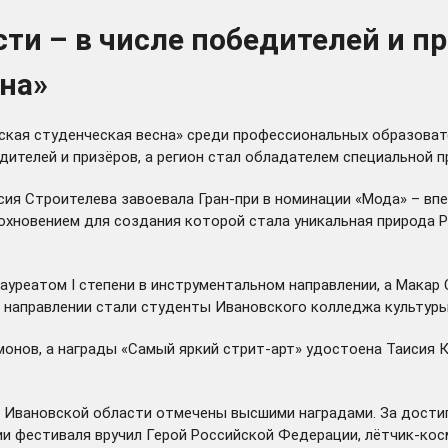
ти – в числе победителей и п
на»
ская студенческая весна» среди профессиональных образоват
ителей и призёров, а регион стал обладателем специальной п
я Строителева завоевала Гран-при в номинации «Мода» – впе
хновением для создания которой стала уникальная природа Р
ауреатом I степени в инструментальном направлении, а Макар
ом направлении стали студенты Ивановского колледжа культур
монов, а награды «Самый яркий стрит-арт» удостоена Таисия
 Ивановской области отмечены высшими наградами. За дости
ии фестиваля вручил Герой Российской Федерации, лётчик-ко