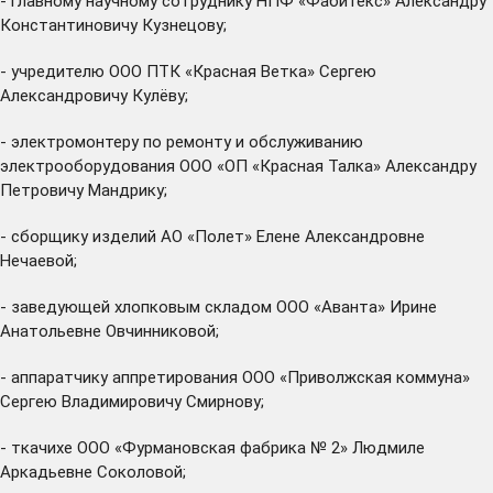
- главному научному сотруднику НПФ «Фабитекс» Александру
Константиновичу Кузнецову;
- учредителю ООО ПТК «Красная Ветка» Сергею
Александровичу Кулёву;
- электромонтеру по ремонту и обслуживанию
электрооборудования ООО «ОП «Красная Талка» Александру
Петровичу Мандрику;
- сборщику изделий АО «Полет» Елене Александровне
Нечаевой;
- заведующей хлопковым складом ООО «Аванта» Ирине
Анатольевне Овчинниковой;
- аппаратчику аппретирования ООО «Приволжская коммуна»
Сергею Владимировичу Смирнову;
- ткачихе ООО «Фурмановская фабрика № 2» Людмиле
Аркадьевне Соколовой;