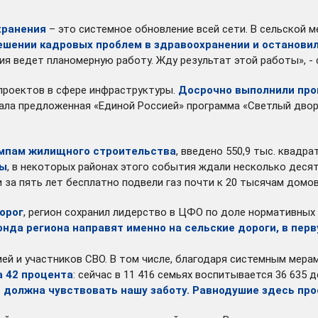
хранения
– это системное обновление всей сети. В сельской 
ешении кадровых проблем в здравоохранении и остановил
я ведет планомерную работу. Жду результат этой работы», - 
проектов в сфере инфраструктуры.
Досрочно выполнили про
ла предложенная «Единой Россией» программа «Светлый двор»
емпам жилищного строительства
, введено 550,9 тыс. квадр
ны
, в некоторых районах этого события ждали несколько деся
 за пять лет бесплатно подвели газ почти к 20 тысячам домо
дорог
, регион сохранил лидерство в ЦФО по доле нормативных
онда региона направят именно на сельские дороги, в пе
ей и участников СВО. В том числе, благодаря системным мера
а 42 процента
: сейчас в 11 416 семьях воспитывается 36 635
 должна чувствовать нашу заботу. Равнодушие здесь про