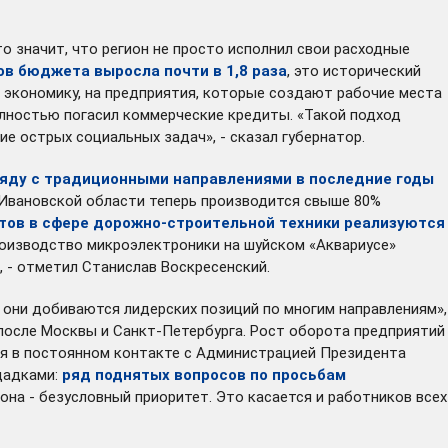
то значит, что регион не просто исполнил свои расходные
в бюджета выросла почти в 1,8 раза
, это исторический
ю экономику, на предприятия, которые создают рабочие места
 полностью погасил коммерческие кредиты. «Такой подход
е острых социальных задач», - сказал губернатор.
яду с традиционными направлениями в последние годы
В Ивановской области теперь производится свыше 80%
ктов в сфере дорожно-строительной техники реализуются
роизводство микроэлектроники на шуйском «Аквариусе»
, - отметил Станислав Воскресенский.
м они добиваются лидерских позиций по многим направлениям»,
осле Москвы и Санкт-Петербурга. Рост оборота предприятий
ится в постоянном контакте с Администрацией Президента
щадками:
ряд поднятых вопросов по просьбам
она - безусловный приоритет. Это касается и работников всех