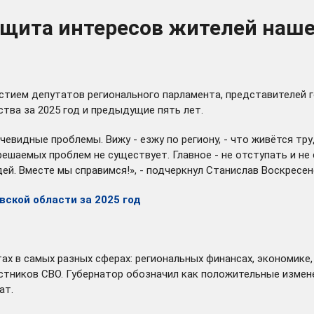
щита интересов жителей нашег
стием депутатов регионального парламента, представителей 
тва за 2025 год и предыдущие пять лет.
чевидные проблемы. Вижу - езжу по региону, - что живётся труд
решаемых проблем не существует. Главное - не отступать и не 
й. Вместе мы справимся!», - подчеркнул Станислав Воскресен
ской области за 2025 год
ах в самых разных сферах: региональных финансах, экономике,
стников СВО. Губернатор обозначил как положительные измене
ат.