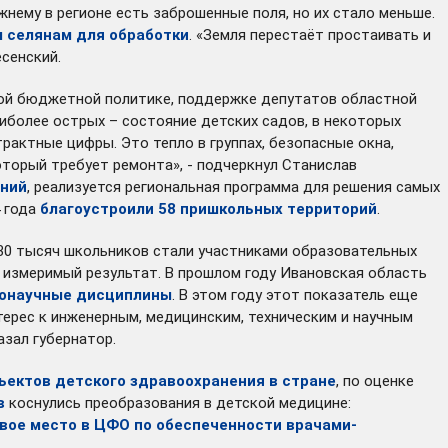
нему в регионе есть заброшенные поля, но их стало меньше.
ы селянам для обработки
. «Земля перестаёт простаивать и
есенский.
ной бюджетной политике, поддержке депутатов областной
аиболее острых – состояние детских садов, в некоторых
рактные цифры. Это тепло в группах, безопасные окна,
оторый требует ремонта», - подчеркнул Станислав
ений
, реализуется региональная программа для решения самых
4 года
благоустроили 58 пришкольных территорий
.
 30 тысяч школьников стали участниками образовательных
т измеримый результат. В прошлом году Ивановская область
ннонаучные дисциплины
. В этом году этот показатель еще
нтерес к инженерным, медицинским, техническим и научным
азал губернатор.
ъектов детского здравоохранения в стране
, по оценке
в
коснулись преобразования в детской медицине:
вое место в ЦФО по обеспеченности врачами-