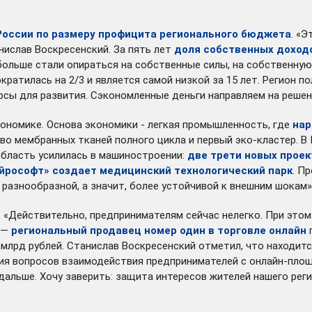
 России по размеру профицита регионального бюджета
. «Э
нислав Воскресенский. За пять лет
доля собственных доходо
 больше стали опираться на собственные силы, на собственну
сократилась на 2/3 и является самой низкой за 15 лет. Регион
рсы для развития. Сэкономленные деньги направляем на решени
кономике. Основа экономики - легкая промышленность, где
нар
тво мембранных тканей полного цикла и первый эко-кластер. 
область усилилась в машиностроении:
две трети новых прое
ейрософт» создает медицинский технологический парк
. П
 разнообразной, а значит, более устойчивой к внешним шокам»
. «Действительно, предпринимателям сейчас нелегко. При это
н —
региональный продавец номер один в торговле онлайн
п
225 млрд рублей. Станислав Воскресенский отметил, что наход
ия вопросов взаимодействия предпринимателей с онлайн-пло
альше. Хочу заверить: защита интересов жителей нашего реги