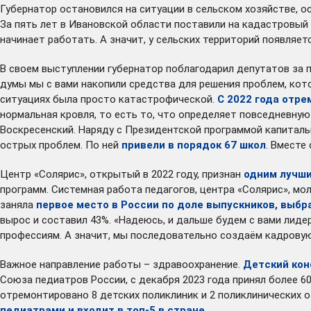
Губернатор остановился на ситуации в сельском хозяйстве, о
За пять лет в Ивановской области поставили на кадастровый у
начинает работать. А значит, у сельских территорий появляет
В своем выступлении губернатор поблагодарил депутатов за
думы мы с вами накопили средства для решения проблем, кото
ситуациях была просто катастрофической.
С 2022 года отре
нормальная кровля, то есть то, что определяет повседневную
Воскресенский. Наряду с Президентской программой капиталь
острых проблем. По ней
привели в порядок 67 школ
. Вместе
Центр «Солярис», открытый в 2022 году, признан
одним лучши
программ. Системная работа педагогов, центра «Солярис», м
заняла
первое место в России по доле выпускников, выб
вырос и составил 43%. «Надеюсь, и дальше будем с вами лиде
профессиям. А значит, мы последовательно создаём кадровую 
Важное направление работы – здравоохранение.
Детский кон
Союза педиатров России, с декабря 2023 года принял более 6
отремонтировано 8 детских поликлиник и 2 поликлинических 
педиатрами и входит в топ-5 в стране
.