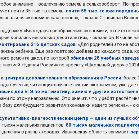
собое внимание – вовлечению земель в сельхозоборот. По-преж
чёт почти 85 тыс. га земель,
почти 55 тыс. га уже передан
ся реальная экономическая основа», - сказал Станислав Воскр
 поддержку. «Благодаря преображению экономики, ответствен
рые копились несколько десятилетий», - сказал он. В числе н
монтировано 216 детских садов
.
«Для родителей это не абст
 жизнь ребёнка. Еще раз повторю: дойдем до каждого сада, к
ного ремонта школ, по которой
обновили 28 учебных завед
 с партией «Единая Россия» по проекту «Школьный двор» с 202
х центров дополнительного образования в России
: более
олодых ученых, читающих научные лекции школьникам, уже даё
равших для ЕГЭ по математику, химию и другие естестве
рами по этому направлению. Это значит, что у ребят растёт и
базу для будущего развития экономики нашего региона», - ск
сультативно-диагностический центр — один из лучших об
0 тысяч маленьких пациентов.
80 тысяч маленьких пациенто
отделения в разных городах. Ивановская область занимает
пер