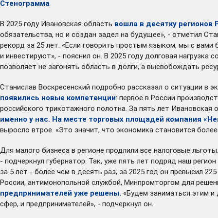
Стенограмма
В 2025 году Ивановская область
вошла в десятку регионов
обязательства, но и создан задел на будущее», - отметил Ста
рекорд за 25 лет. «Если говорить простым языком, мы с вами
и инвестируют», - пояснил он. В 2025 году долговая нагрузка 
позволяет не загонять область в долги, а высвобождать ресу
Станислав Воскресенский подробно рассказал о ситуации в э
появились новые компетенции
: первое в России производс
российского трикотажного полотна. За пять лет Ивановская 
именно у нас. На месте торговых площадей компания «Н
выросло втрое. «Это значит, что экономика становится более
Для малого бизнеса в регионе продлили все налоговые льготы
- подчеркнул губернатор. Так, уже пять лет подряд наш регио
за 5 лет - более чем в десять раз, за 2025 год он превысил 
России, антимонопольной службой, Минпромторгом для решен
предпринимателей уже решены.
«Будем заниматься этим и д
сфер, и предпринимателей», - подчеркнул он.