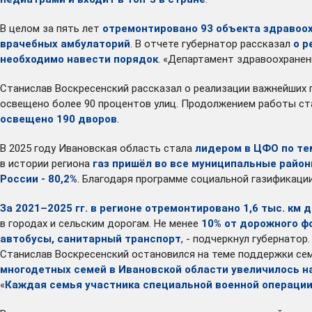
В целом за пять лет
отремонтировано 93 объекта здравоо
врачебных амбулаторий
. В отчете губернатор рассказал
о р
необходимо навести порядок
. «Департамент здравоохранени
Станислав Воскресенский рассказал о реализации важнейших 
освещено более 90 процентов улиц. Продолжением работы ста
освещено 190 дворов
.
В 2025 году Ивановская область стала
лидером в ЦФО по т
в истории региона
газ пришёл во все муниципальные райо
России - 80,2%
. Благодаря программе социальной газификации
За 2021–2025 гг. в регионе отремонтировано 1,6 тыс. км 
в городах и сельским дорогам. Не менее
1
0% от дорожного ф
автобусы, санитарный транспорт
, - подчеркнул губернатор.
Станислав Воскресенский остановился на теме поддержки сем
многодетных семей в Ивановской области увеличилось н
«
Каждая семья участника специальной военной операции