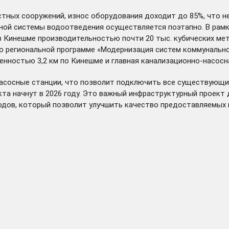
тных сооружений, износ оборудования доходит до 85%, что н
нной системы водоотведения осуществляется поэтапно. В рамк
 Кинешме производительностью почти 20 тыс. кубических мет
По региональной программе «Модернизация систем коммунальн
нностью 3,2 км по Кинешме и главная канализационно-насосн
насосные станции, что позволит подключить все существующие
та начнут в 2026 году. Это важный инфраструктурный проект 
ов, который позволит улучшить качество предоставляемых ко