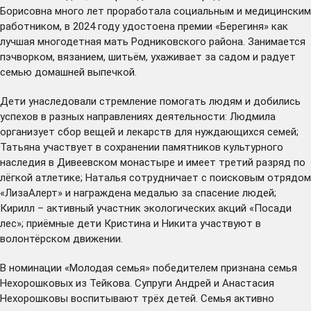
Борисовна много лет проработала социальным и медицинским
работником, в 2024 году удостоена премии «Берегиня» как
лучшая многодетная мать Родниковского района. Занимается
пэчворком, вязанием, шитьём, ухаживает за садом и радует
семью домашней выпечкой.
Дети унаследовали стремление помогать людям и добились
успехов в разных направлениях деятельности: Людмила
организует сбор вещей и лекарств для нуждающихся семей;
Татьяна участвует в сохранении памятников культурного
наследия в Дивеевском монастыре и имеет третий разряд по
лёгкой атлетике; Наталья сотрудничает с поисковым отрядом
«ЛизаАлерт» и награждена медалью за спасение людей;
Кирилл – активный участник экологических акций «Посади
лес»; приёмные дети Кристина и Никита участвуют в
волонтёрском движении.
В номинации «Молодая семья» победителем признана семья
Нехорошковых из Тейкова. Супруги Андрей и Анастасия
Нехорошковы воспитывают трёх детей. Семья активно