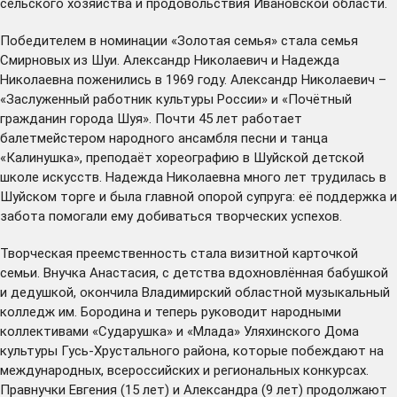
сельского хозяйства и продовольствия Ивановской области.
Победителем в номинации «Золотая семья» стала семья
Смирновых из Шуи. Александр Николаевич и Надежда
Николаевна поженились в 1969 году. Александр Николаевич –
«Заслуженный работник культуры России» и «Почётный
гражданин города Шуя». Почти 45 лет работает
балетмейстером народного ансамбля песни и танца
«Калинушка», преподаёт хореографию в Шуйской детской
школе искусств. Надежда Николаевна много лет трудилась в
Шуйском торге и была главной опорой супруга: её поддержка и
забота помогали ему добиваться творческих успехов.
Творческая преемственность стала визитной карточкой
семьи. Внучка Анастасия, с детства вдохновлённая бабушкой
и дедушкой, окончила Владимирский областной музыкальный
колледж им. Бородина и теперь руководит народными
коллективами «Сударушка» и «Млада» Уляхинского Дома
культуры Гусь‑Хрустального района, которые побеждают на
международных, всероссийских и региональных конкурсах.
Правнучки Евгения (15 лет) и Александра (9 лет) продолжают