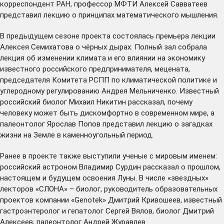
корреспондент РАН, профессор МФТИ Алексей Савватеев
представил
лекцию о принципах математического мышления.
В предыдущем сезоне проекта
состоялась
премьера лекции
Алексея Семихатова о чёрных дырах. Полный зал
собрала
лекция об изменении климата и его влиянии на экономику
известного российского предпринимателя, мецената,
председателя Комитета РСПП по климатической политике и
углеродному регулированию Андрея Мельниченко. Известный
российский биолог Михаил Никитин
рассказал
, почему
человеку может быть дискомфортно в современном мире, а
палеонтолог Ярослав Попов
представил
лекцию о загадках
жизни на Земле в каменноугольный период.
Ранее в проекте также выступили ученые с мировым именем:
российский астроном
Владимир Сурдин
рассказал о прошлом,
настоящем и будущем освоения Луны. В числе «звездных»
лекторов «СЛОНА» – биолог, руководитель образовательных
проектов компании «Genotek»
Дмитрий Кривошеев
, известный
гастроэнтеролог и гепатолог
Сергей Вялов
, биолог
Дмитрий
Алексеев
, палеонтолог
Андрей Журавлев
.