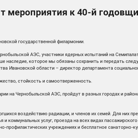
ят мероприятия к 40-й годовщ
новской государственной филармонии.
ернобыльской АЭС, участники ядерных испытаний на Семипалат
аше наследие, которое мы обязаны сохранить и передать сле
льства Ивановской области – директор департамента социальн
ужество, стойкость и самоотверженность.
ии на Чернобыльской АЭС, пройдут в разных городах и района
ргшихся воздействию радиации, и членов их семей. Для них 
 и коммунальных услуг, проезда на всех видах пассажирског
бно-профилактических учреждениях и бесплатное санаторно-ку