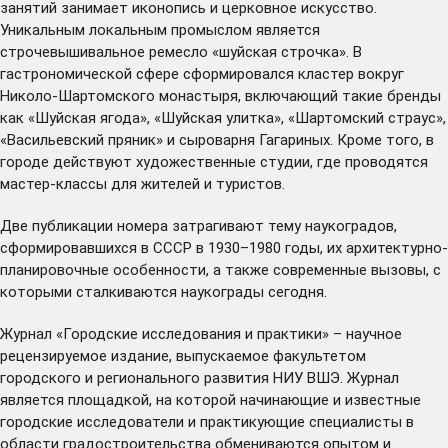
занятий занимает иконопись и церковное искусство.
Уникальным локальным промыслом является
строчевышивальное ремесло «шуйская строчка». В
гастрономической сфере сформировался кластер вокруг
Николо-Шартомского монастыря, включающий такие бренды
как «Шуйская ягода», «Шуйская улитка», «Шартомский страус»,
«Васильевский пряник» и сыроварня Гагариных. Кроме того, в
городе действуют художественные студии, где проводятся
мастер-классы для жителей и туристов.
Две публикации номера затрагивают тему наукоградов,
сформировавшихся в СССР в 1930–1980 годы, их архитектурно-
планировочные особенности, а также современные вызовы, с
которыми сталкиваются наукограды сегодня.
Журнал «Городские исследования и практики» – научное
рецензируемое издание, выпускаемое факультетом
городского и регионального развития НИУ ВШЭ. Журнал
является площадкой, на которой начинающие и известные
городские исследователи и практикующие специалисты в
области градостроительства обмениваются опытом и