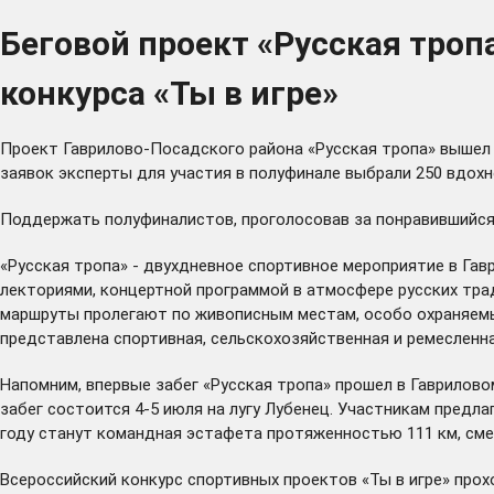
Беговой проект «Русская троп
конкурса «Ты в игре»
Проект Гаврилово-Посадского района «Русская тропа» вышел 
заявок эксперты для участия в полуфинале выбрали 250 вдох
Поддержать полуфиналистов, проголосовав за понравившийся
«Русская тропа» - двухдневное спортивное мероприятие в Га
лекториями, концертной программой в атмосфере русских трад
маршруты пролегают по живописным местам, особо охраняемы
представлена спортивная, сельскохозяйственная и ремесленна
Напомним, впервые забег «Русская тропа» прошел в Гавриловом
забег состоится 4-5 июля на лугу Лубенец. Участникам предл
году станут командная эстафета протяженностью 111 км, сме
Всероссийский конкурс спортивных проектов «Ты в игре» прох