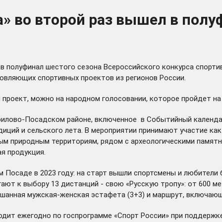
а» во второй раз вышел в пол
в полуфинал шестого сезона Всероссийского конкурса спортив
новляющих спортивных проектов из регионов России.
 проект, можно на народном голосовании, которое пройдет н
врилово-Посадском районе, включенное в Событийный календар
иций и сельского лета. В мероприятии принимают участие как
м природным территориям, рядом с археологическими памятн
я продукция.
 Посаде в 2023 году: на старт вышли спортсмены и любители бе
агают к выбору 13 дистанций - свою «Русскую тропу»: от 600 
шанная мужская-женская эстафета (3+3) и маршрут, включающи
одит ежегодно по госпрограмме «Спорт России» при поддержке