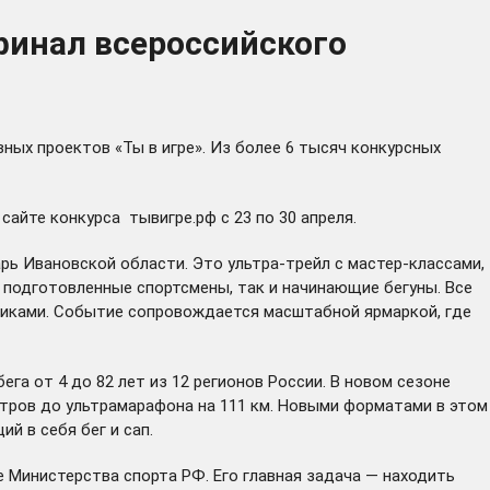
уфинал всероссийского
ных проектов «Ты в игре». Из более 6 тысяч конкурсных
а сайте конкурса
тывигре.рф
с 23 по 30 апреля.
ь Ивановской области. Это ультра-трейл с мастер-классами,
 подготовленные спортсмены, так и начинающие бегуны. Все
иками. Событие сопровождается масштабной ярмаркой, где
га от 4 до 82 лет из 12 регионов России. В новом сезоне
метров до ультрамарафона на 111 км. Новыми форматами в этом
й в себя бег и сап.
 Министерства спорта РФ. Его главная задача — находить