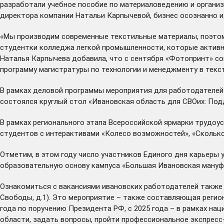
разработали учебное пособие по материаловедению и органи
директора компании Натальи Карпычевой, бизнес осознанно и
«Мы производим современные текстильные материалы, поэтому
студентки колледжа легкой промышленности, которые активно
Наталья Карпычева добавила, что с сентября «Фотопринт» с
программу магистратуры по технологии и менеджменту в текс
В рамках деловой программы мероприятия для работодателей п
состоялся круглый стол «Ивановская область для СВОих: Под
В рамках регионального этапа Всероссийской ярмарки трудоу
студентов с интерактивами «Колесо возможностей», «Сколько
Отметим, в этом году число участников Единого дня карьеры
образовательную основу кампуса «Большая Ивановская мануфа
Ознакомиться с вакансиями ивановских работодателей также 
Свободы, д.1). Это мероприятие – также составляющая регио
года по поручению Президента РФ, с 2025 года – в рамках н
области, задать вопросы, пройти профессиональное экспресс-