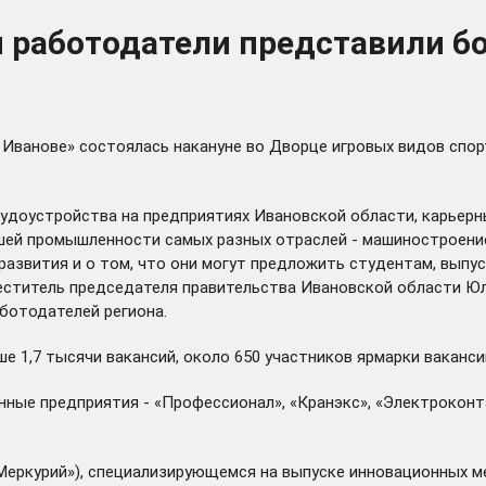
 работодатели представили бо
 Иванове» состоялась накануне во Дворце игровых видов спор
доустройства на предприятиях Ивановской области, карьерны
шей промышленности самых разных отраслей - машиностроение
азвития и о том, что они могут предложить студентам, выпус
меститель председателя правительства Ивановской области Ю
ботодателей региона.
е 1,7 тысячи вакансий, около 650 участников ярмарки ваканс
ные предприятия - «Профессионал», «Кранэкс», «Электроконта
 «Меркурий»), специализирующемся на выпуске инновационных 