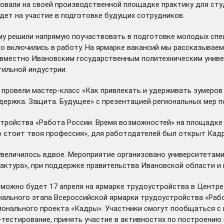
зовали на своей производственной площадке практику для ст
дет на участие в подготовке будущих сотрудников.
 решили напрямую поучаствовать в подготовке молодых специ
 включились в работу. На ярмарке вакансий мы рассказываем
овместно Ивановским государственным политехническим унив
тильной индустрии.
ровели мастер-класс «Как привлекать и удерживать зумеров в
держка. Защита. Будущее» с презентацией региональных мер 
стройства «Работа России. Время возможностей» на площадке
 стоит твоя профессия», для работодателей был открыт Кадр
 увеличилось вдвое. Мероприятие организовано университетам
ктура», при поддержке правительства Ивановской области и 
можно будет 17 апреля на ярмарке трудоустройства в Центре
нального этапа Всероссийской ярмарки трудоустройства «Рабо
ационального проекта «Кадры». Участники смогут пообщаться 
тестирование, принять участие в активностях по построению к