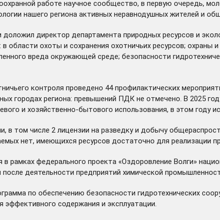
оохранной работе научное сообщество, в первую очередь, мол
кологии нашего региона активных неравнодушных жителей и об
ии доложил директор департамента природных ресурсов и эко
 в области охоты и сохранения охотничьих ресурсов; охраны 
енного вреда окружающей среде; безопасности гидротехниче
хотничьего контроля проведено 44 профилактических мероприя
ных городах региона: превышений ПДК не отмечено. В 2025 го
евого и хозяйственно-бытового использования, в этом году и
и, в том числе 2 лицензии на разведку и добычу общераспрос
емых нет, имеющихся ресурсов достаточно для реализации пр
 в рамках федерального проекта «Оздоровление Волги» нацио
 после деятельности предприятий химической промышленност
грамма по обеспечению безопасности гидротехнических сооруж
я эффективного содержания и эксплуатации.