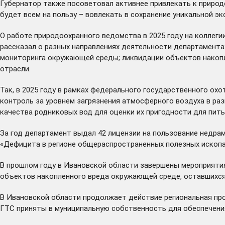
Губернатор также посоветовал активнее привлекать к природ
будет всем на пользу – вовлекать в сохранение уникальной э
О работе природоохранного ведомства в 2025 году на коллег
рассказал о разных направлениях деятельности департамента:
мониторинга окружающей среды; ликвидации объектов накопл
отрасли.
Так, в 2025 году в рамках федерального государственного о
контроль за уровнем загрязнения атмосферного воздуха в раз
качества родниковых вод для оценки их пригодности для пить
За год департамент выдал 42 лицензии на пользование недрам
«Дефицита в регионе общераспространенных полезных ископа
В прошлом году в Ивановской области завершены мероприятия
объектов накопленного вреда окружающей среде, оставшихся
В Ивановской области продолжает действие региональная про
ГТС приняты в муниципальную собственность для обеспечени