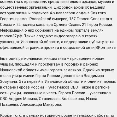
совместно с краеведами, представителями архивов, музеев и
общественных организаций. Цифровой архив объединил
истории жизни и подвигов 4-х кавалеров ордена Святого
Георгия времен Российской империи, 157 Героев Советского
Союза и 22 полных кавалера Ордена Славы, 21 Героя России.
Информация о них собирают на едином портале
земля-
героев37.рф
. Также создают видеогалерею о героях –
уроженцах Ивановской области, а видеоролики публикуют на
официальной
странице проекта
в социальной сети ВКонтакте.
Еще одна региональная инициатива – присвоение новым
улицам, площадям и проспектам в городах и районах
Ивановской области имен героев-земляков. Одной из первых
стала
улица имени Героя России десантника Владимира
Зозулина. Это первый в Ивановской области и один из первых
в стране Героев России – участников СВО. Также в регионе
есть улицы, названные в честь Героев России – участников
СВО Андрея Мосина, Станислава Большакова, Ивана
Поздеева, Александра Макарова.
Кроме того, в рамках историко-просветительской работы по