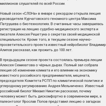
миллионов слушателей по всей России.
Новый сезон «СЛОНа» в январе с рекордом
открыла
лекция
руководителя Курчатовского геномного центра Максима
Патрушева о биотехнологиях. В считанные часы завершилась
регистрация на лекцию судебно-медицинского эксперта и
писателя
Алексея Решетуна
о секретах своей медицинской
специальности. Кроме того, в текущем сезоне научно-
просветительского проекта известный нейробиолог Владимир
Алипов
рассказал
, как прожить до 100 лет.
В предыдущем сезоне проекта
состоялась
премьера лекции
Алексея Семихатова о чёрных дырах. Полный зал
собрала
лекция об изменении климата и его влиянии на экономику
известного российского предпринимателя, мецената,
председателя Комитета РСПП по климатической политике и
углеродному регулированию Андрея Мельниченко. Известный
российский биолог Михаил Никитин
рассказал
, почему
человеку может быть дискомфортно в современном мире, а
палеонтолог Ярослав Попов
представил
лекцию о загадках