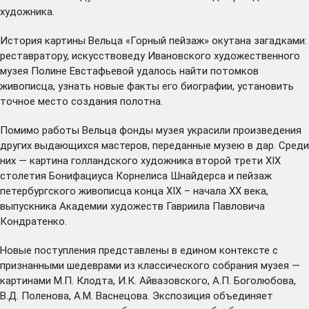
художника.
История картины Вельца «Горный пейзаж» окутана загадками:
реставратору, искусствоведу Ивановского художественного
музея Полине Евстафьевой удалось найти потомков
живописца, узнать новые факты его биографии, установить
точное место создания полотна.
Помимо работы Вельца фонды музея украсили произведения
других выдающихся мастеров, переданные музею в дар. Среди
них — картина голландского художника второй трети XIX
столетия Бонифациуса Корнелиса Шнайдерса и пейзаж
петербургского живописца конца XIX – начала XX века,
выпускника Академии художеств Гавриила Павловича
Кондратенко.
Новые поступления представлены в едином контексте с
признанными шедеврами из классического собрания музея —
картинами М.П. Клодта, И.К. Айвазовского, А.П. Боголюбова,
В.Д. Поленова, А.М. Васнецова. Экспозиция объединяет