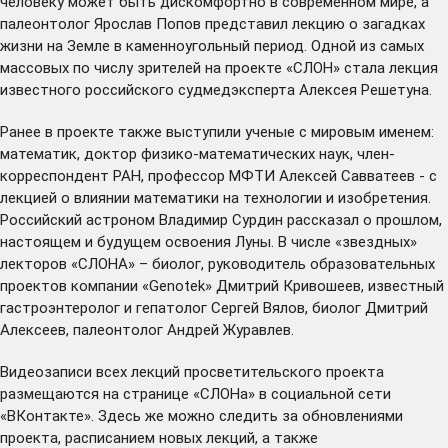
человеку может быть дискомфортно в современном мире, а
палеонтолог Ярослав Попов
представил
лекцию о загадках
жизни на Земле в каменноугольный период. Одной из самых
массовых по числу зрителей на проекте «СЛОН» стала
лекция
известного российского судмедэксперта Алексея Решетуна.
Ранее в проекте также выступили ученые с мировым именем:
математик, доктор физико-математических наук, член-
корреспондент РАН, профессор МФТИ
Алексей Савватеев
- с
лекцией о влиянии математики на технологии и изобретения.
Российский астроном
Владимир Сурдин
рассказал о прошлом,
настоящем и будущем освоения Луны. В числе «звездных»
лекторов «СЛОНА» – биолог, руководитель образовательных
проектов компании «Genotek»
Дмитрий Кривошеев
, известный
гастроэнтеролог и гепатолог
Сергей Вялов
, биолог
Дмитрий
Алексеев
, палеонтолог
Андрей Журавлев
.
Видеозаписи всех лекций просветительского проекта
размещаются на
странице
«СЛОНа» в социальной сети
«ВКонтакте». Здесь же можно следить за обновлениями
проекта, расписанием новых лекций, а также