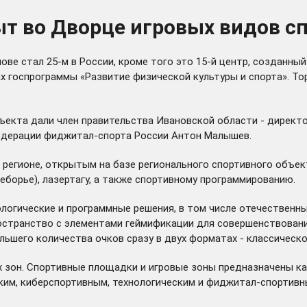
 во Дворце игровых видов сп
ове стал 25-м в России, кроме того это 15-й центр, созданн
х госпрограммы «Развитие физической культуры и спорта». 
екта дали член правительства Ивановской области - директо
едерации фиджитал-спорта России Антон Малышев.
 регионе, открытым на базе регионального спортивного объе
еборье), лазертагу, а также спортивному программированию.
огические и программные решения, в том числе отечественны
странство с элементами геймификации для совершенствования
ьшего количества очков сразу в двух форматах - классическ
зон. Спортивные площадки и игровые зоны предназначены как
ким, киберспортивным, технологическим и фиджитал-спортивны