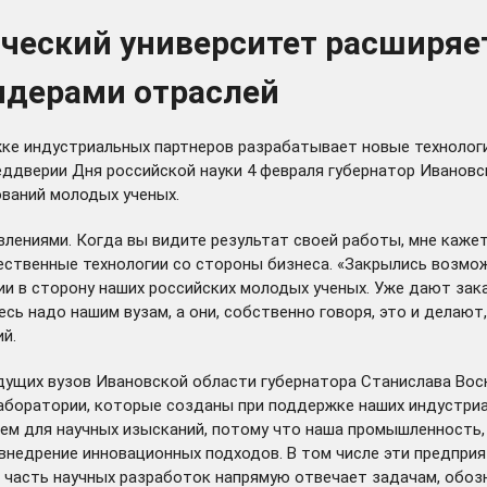
ческий университет расширяе
идерами отраслей
ке индустриальных партнеров разрабатывает новые технологи
ддверии Дня российской науки 4 февраля губернатор Ивановс
ваний молодых ученых.
лениями. Когда вы видите результат своей работы, мне кажетс
чественные технологии со стороны бизнеса. «Закрылись возмо
нии в сторону наших российских молодых ученых. Уже дают зак
ь надо нашим вузам, а они, собственно говоря, это и делают
ий.
дущих вузов Ивановской области губернатора Станислава Вос
лаборатории, которые созданы при поддержке наших индустри
м для научных изысканий, потому что наша промышленность, к
 внедрение инновационных подходов. В том числе эти предпри
то часть научных разработок напрямую
отвечает
задачам, обозн