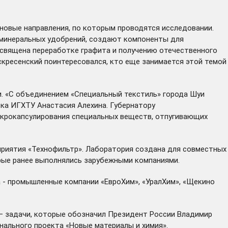
новые направления, по которым проводятся исследовании.
 минеральных удобрений, создают компоненты для
посвящена переработке графита и получению отечественного
кресенский поинтересовался, кто еще занимается этой темой
и. «С объединением «Специальный текстиль» города Шуи
тка ИГХТУ Анастасия Алехина. Губернатору
икрокапсулирования специальных веществ, отпугивающих
риятия «Технофильтр». Лаборатория создана для совместных
рые ранее выполнялись зарубежными компаниями.
а - промышленные компании «ЕвроХим», «УралХим», «Щекино
– задачи, которые
обозначил
Президент России Владимир
нального проекта «Новые материалы и химия».