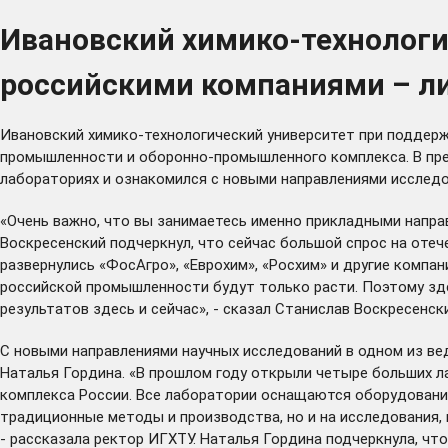
Ивановский химико-технологи
российскими компаниями – л
Ивановский химико-технологический университет при поддерж
промышленности и оборонно-промышленного комплекса. В пре
лабораториях и ознакомился с новыми направлениями исследо
«Очень важно, что вы занимаетесь именно прикладными направ
Воскресенский подчеркнул, что сейчас большой спрос на оте
развернулись «ФосАгро», «Еврохим», «Росхим» и другие компа
российской промышленности будут только расти. Поэтому здес
результатов здесь и сейчас», - сказал Станислав Воскресенск
С новыми направлениями научных исследований в одном из ве
Наталья Гордина. «В прошлом году открыли четыре больших 
комплекса России. Все лаборатории оснащаются оборудование
традиционные методы и производства, но и на исследования,
- рассказала ректор ИГХТУ. Наталья Гордина подчеркнула, ч