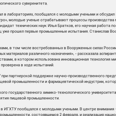
огического суверенитета.
л в лабораториях, пообщался с молодыми учеными и обсудил 
Агро», молодые ученые отрабатывают процессы производства
андидат технических наук Илья Братков, его научная работа 
ц уже прошел первые промышленные испытания. Станислав Вос
вами, в том числе востребованных в Вооруженных силах Росси
ых материалов различного назначения», - рассказала аспиран
твами, в котором использована инновационная технология м
проверена в ходе испытаний.
при партнерской поддержке научно-производственного предп
ищевой промышленности и фармацевтической индустрии, кото
кого государственного химико-технологического университет
иятия пищевой промышленности.
 в ИГХТУ пообщался с молодыми учеными. В центре внимания 
ромышленности, состоявшемся 2 февраля, и реализация нацио