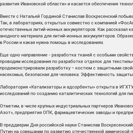
развития Ивановской области» и касается обеспечения технол
Вместе с Натальей Гординой Станислав Воскресенский побыва
Так, в лабораториях, открытых совместно с компанией «Фос
отечественных литий-ионных аккумуляторов. Как рассказал к
анодного материала для литий-ионных аккумуляторов. Образе
в России и какая нужна помощь в исследованиях.
Еще одно направление - разработка тканей с особыми свойст
проводим исследования по разработке отделок для текстильн
продемонстрировали разработку – костюм с защитными свойс
насекомых, безопасная для человека. Эффективность защиты 
Лаборатория «Катализаторы и адсорбенты» открыта в ИГХТУ 
исследований по созданию каталитических технологий для п
Отметим, в числе крупных индустриальных партнеров Ивановс
Азот», предприятия ОПК, фармацевтические заводы и предпр
В преддверии Дня российской науки Станислав Воскресенский
Путин на совещании по развитию отечественной химической п