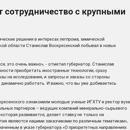
т сотрудничество с крупными
ческие решения в интересах легпрома, химической
кой области Станислав Воскресенский побывал в новых
я, это очень важно», - отметил губернатор. Станислав
жности приобретать иностранные технологии, сразу
азы на исследования, и запросы и заказы со стороны
, динамично работать. И важно, что вы уже добиваетесь
кресенского ознакомили молодые ученые ИГХТУ и ректор вуза
альных партнеров – ведущих компаний минерально-сырьевого
оторая развивается, делает ставку не только на
ятия являются нашими заказчиками по различным тематикам»,
аченным в указе губернатора «О приоритетных направлениях