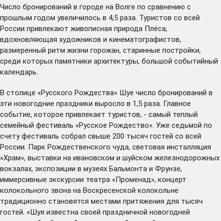
Число бронирований в городе на Волге по сравнению с
прошлым годом увеличилось в 4,5 раза. Туристов со всей
России привлекают живописная природа Плёса,
вдохновляющая художников и кинематографистов,
размеренный ритм жизни горожан, старинные постройки,
среди которых памятники архитектуры, большой событийный
календарь.
В столице «Русского Рождества» Шуе число бронирований в
эти новогодние праздники выросло в 1,5 раза. Главное
событие, которое привлекает туристов, - самый теплый
семейный фестиваль «Русское Рождество». Уже седьмой по
счету фестиваль собрал свыше 200 тысяч гостей со всей
России. Парк Рождественского чуда, световая инсталляция
«Храм», выставки на ивановском и шуйском железнодорожных
вокзалах, экспозиции в музеях Бальмонта и Фрунзе,
иммерсивные экскурсии театра «Променад», концерт
колокольного звона на Воскресенской колокольне
традиционно становятся местами притяжения для тысяч
гостей. «Шуя известна своей праздничной новогодней