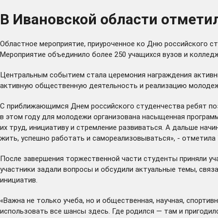
В Ивановской области отмети
Областное мероприятие, приуроченное ко Дню российского ст
Мероприятие объединило более 250 учащихся вузов и колледж
Центральным событием стала церемония награждения активны
активную общественную деятельность и реализацию молодежн
С приближающимся Днем российского студенчества ребят поз
в этом году для молодежи организована насыщенная программ
их труд, инициативу и стремление развиваться. А дальше нач
жить, успешно работать и самореализовываться», - отметила
После завершения торжественной части студенты приняли уча
участники задали вопросы и обсудили актуальные темы, свя
инициатив.
«Важна не только учеба, но и общественная, научная, спорти
использовать все шансы здесь. Где родился — там и пригодил