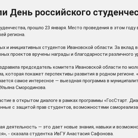
ли День российского студенче
уденчества, прошло 23 января. Место проведения в этом году
ей региона.
х и инициативных студентов Ивановской области. За вклад в
ых проектов вручены награды и благодарности различного у
дравила председатель комитета Ивановской области по моло
а, которая покажет перспективы развития в родном регионе.
инается самое интересное — выездная программа в муниципали
 Ульяна Смородинова.
стие в открытом диалоге в рамках программы «ГосСтарт. Диа
занные с защитой прав студентов, возможностями самореализ
вная деятельность — это дает новые знания, навыки и возможн
ся», - сказала студентка ИвГУ Анастасия Сафонова.