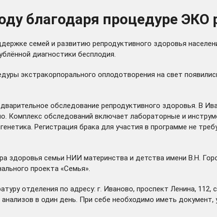
году благодаря процедуре ЭКО
ддержке семей и развитию репродуктивного здоровья населен
ублённой диагностики бесплодия.
едуры экстракорпорального оплодотворения на свет появились 
дварительное обследование репродуктивного здоровья. В Ива
но. Комплекс обследований включает лабораторные и инструм
 генетика. Регистрация брака для участия в программе не тре
ра здоровья семьи НИИ материнства и детства имени В.Н. Го
ального проекта «Семья».
уру отделения по адресу: г. Иваново, проспект Ленина, 112, с
 анализов в один день. При себе необходимо иметь документ