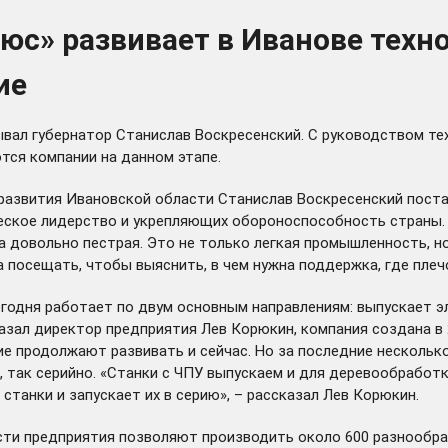
юс» развивает в Иванове техн
ие
бывал губернатор Станислав Воскресенский. С руководством т
тся компании на данном этапе.
развития Ивановской области Станислав Воскресенский поста
ское лидерство и укрепляющих обороноспособность страны. «
на довольно пестрая. Это не только легкая промышленность, 
 посещать, чтобы выяснить, в чем нужна поддержка, где плечо
егодня работает по двум основным направлениям: выпускает э
азал директор предприятия Лев Корюкин, компания создана в 
ие продолжают развивать и сейчас. Но за последние нескольк
ак серийно. «Станки с ЧПУ выпускаем и для деревообработки, 
станки и запускает их в серию», – рассказал Лев Корюкин.
и предприятия позволяют производить около 600 разнообразн